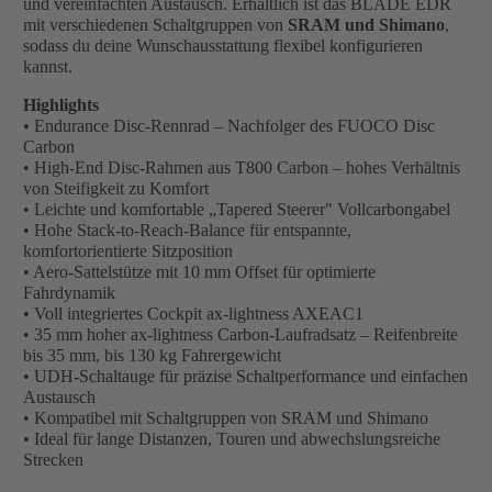
und vereinfachten Austausch. Erhältlich ist das BLADE EDR
mit verschiedenen Schaltgruppen von
SRAM und Shimano
,
sodass du deine Wunschausstattung flexibel konfigurieren
kannst.
Highlights
• Endurance Disc-Rennrad – Nachfolger des FUOCO Disc
Carbon
• High-End Disc-Rahmen aus T800 Carbon – hohes Verhältnis
von Steifigkeit zu Komfort
• Leichte und komfortable „Tapered Steerer" Vollcarbongabel
• Hohe Stack-to-Reach-Balance für entspannte,
komfortorientierte Sitzposition
• Aero-Sattelstütze mit 10 mm Offset für optimierte
Fahrdynamik
• Voll integriertes Cockpit ax-lightness AXEAC1
• 35 mm hoher ax-lightness Carbon-Laufradsatz – Reifenbreite
bis 35 mm, bis 130 kg Fahrergewicht
• UDH-Schaltauge für präzise Schaltperformance und einfachen
Austausch
• Kompatibel mit Schaltgruppen von SRAM und Shimano
• Ideal für lange Distanzen, Touren und abwechslungsreiche
Strecken