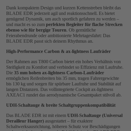
Dank kompaktem Design und kurzen Kettenstreben bleibt das
BLADE EDR jederzeit agil und reaktionsschnell. Es bietet
genügend Dynamik, um auch sportlich gefahren zu werden –
und macht es so zum
perfekten Begleiter für flache Strecken
ebenso wie für bergige Touren
. Ob gemütliche
Feierabendrunde oder ambitionierte Mehrtagesfahrt: Das
BLADE EDR passt sich deinem Rhythmus an.
High-Performance Carbon & ax-lightness Laufräder
Der Rahmen aus T800 Carbon bietet ein hohes Verhältnis von
Steifigkeit zu Komfort und verbindet so Effizienz mit Laufruhe.
Die
35 mm hohen ax-lightness Carbon-Laufräder
ermöglichen Reifenbreiten bis 35 mm, tragen Fahrergewichte
bis 130 kg und sorgen für spürbare Laufruhe und Stabilität auf
langen Distanzen. Das vollintegrierte Cockpit ax-lightness
AXEAC1 rundet das aerodynamische Gesamtpaket stilvoll ab.
UDH-Schaltauge & breite Schaltgruppenkompatibilität
Das BLADE EDR ist mit einem
UDH-Schaltauge (Universal
Derailleur Hanger)
ausgestattet – für exaktere
Schaltwerksausrichtung, höheren Schutz vor Beschädigungen