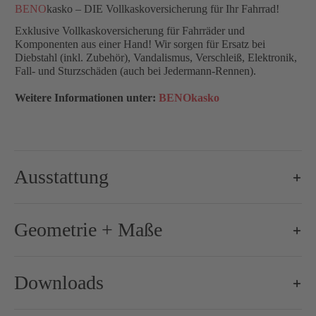
BENO
kasko – DIE Vollkaskoversicherung für Ihr Fahrrad!
Exklusive Vollkaskoversicherung für Fahrräder und
Komponenten aus einer Hand! Wir sorgen für Ersatz bei
Diebstahl (inkl. Zubehör), Vandalismus, Verschleiß, Elektronik,
Fall- und Sturzschäden (auch bei Jedermann-Rennen).
Weitere Informationen unter:
BENOkasko
Ausstattung
Brems-Schalthebel:
Shimano Ultegra Di2 R8170, 2x12-
Geometrie + Maße
Bremse-/Bremsscheiben:
160 mm / 160 mm
Cockpit:
ax-lightness AXEAC1
Downloads
Gewicht (+/– 5%):
ab 7,0 kg