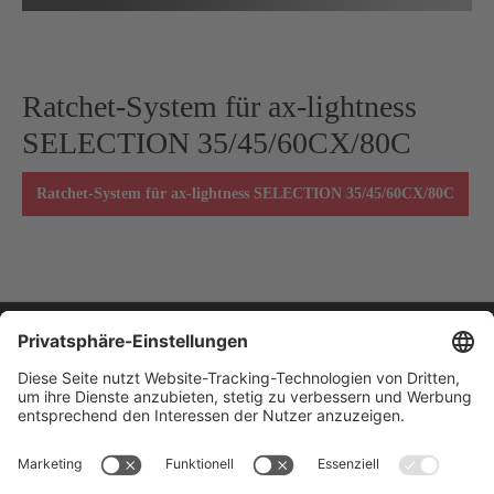
Ratchet-System für ax-lightness
SELECTION 35/45/60CX/80C
Ratchet-System für ax-lightness SELECTION 35/45/60CX/80C
IMMER AUF DEM NEUESTEN
STAND BLEIBEN
Abonniere unseren E-Mail-Newsletter und erhalte regelmäßig