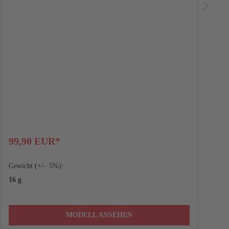
99,90 EUR*
Gewicht (+/– 5%):
4
16 g
MODELL ANSEHEN