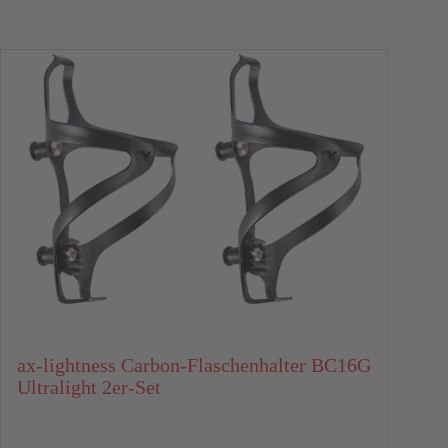
Ne
K
ax-lightness Carbon-Flaschenhalter BC16G
Ultralight 2er-Set