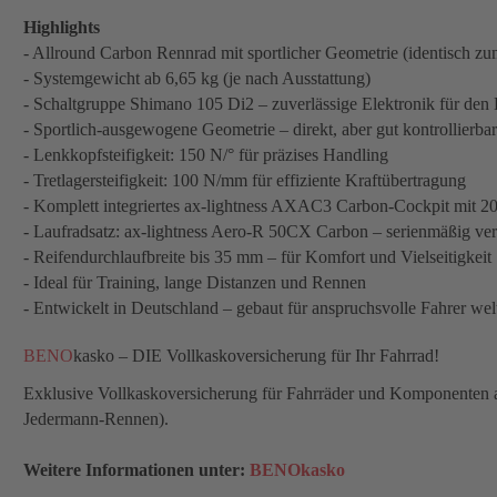
Highlights
- Allround Carbon Rennrad mit sportlicher Geometrie (identisc
- Systemgewicht ab 6,65 kg (je nach Ausstattung)
- Schaltgruppe Shimano 105 Di2 – zuverlässige Elektronik für den Ei
- Sportlich-ausgewogene Geometrie – direkt, aber gut kontrollierbar
- Lenkkopfsteifigkeit: 150 N/° für präzises Handling
- Tretlagersteifigkeit: 100 N/mm für effiziente Kraftübertragung
- Komplett integriertes ax-lightness AXAC3 Carbon-Cockpit mit 2
- Laufradsatz: ax-lightness Aero-R 50CX Carbon – serienmäßig ve
- Reifendurchlaufbreite bis 35 mm – für Komfort und Vielseitigkeit
- Ideal für Training, lange Distanzen und Rennen
- Entwickelt in Deutschland – gebaut für anspruchsvolle Fahrer wel
BENO
kasko – DIE Vollkaskoversicherung für Ihr Fahrrad!
Exklusive Vollkaskoversicherung für Fahrräder und Komponenten aus
Jedermann-Rennen).
Weitere Informationen unter:
BENOkasko