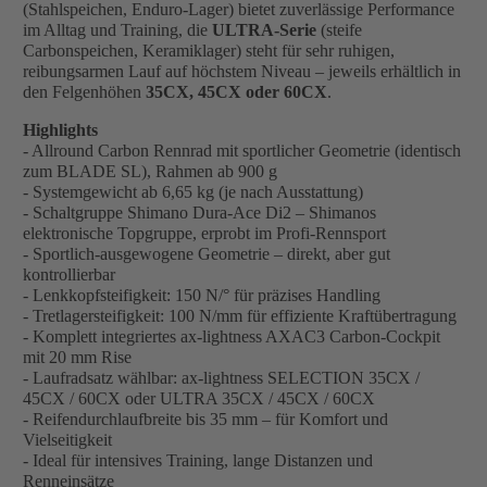
(Stahlspeichen, Enduro-Lager) bietet zuverlässige Performance
im Alltag und Training, die
ULTRA-Serie
(steife
Carbonspeichen, Keramiklager) steht für sehr ruhigen,
reibungsarmen Lauf auf höchstem Niveau – jeweils erhältlich in
den Felgenhöhen
35CX, 45CX oder 60CX
.
Highlights
- Allround Carbon Rennrad mit sportlicher Geometrie (identisch
zum BLADE SL), Rahmen ab 900 g
- Systemgewicht ab 6,65 kg (je nach Ausstattung)
- Schaltgruppe Shimano Dura-Ace Di2 – Shimanos
elektronische Topgruppe, erprobt im Profi-Rennsport
- Sportlich-ausgewogene Geometrie – direkt, aber gut
kontrollierbar
- Lenkkopfsteifigkeit: 150 N/° für präzises Handling
- Tretlagersteifigkeit: 100 N/mm für effiziente Kraftübertragung
- Komplett integriertes ax-lightness AXAC3 Carbon-Cockpit
mit 20 mm Rise
- Laufradsatz wählbar: ax-lightness SELECTION 35CX /
45CX / 60CX oder ULTRA 35CX / 45CX / 60CX
- Reifendurchlaufbreite bis 35 mm – für Komfort und
Vielseitigkeit
- Ideal für intensives Training, lange Distanzen und
Renneinsätze