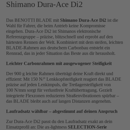
Shimano Dura-Ace Di2
Das BENOTTI BLADE mit
Shimano Dura-Ace Di2
ist die
Wahl für Fahrer, die beim Antrieb keine Kompromisse
eingehen. Dura-Ace Di2 ist Shimanos elektronische
Referenzgruppe – präzise, blitzschnell und erprobt auf den
härtesten Rennen der Welt. Kombiniert mit dem steifen, leichten
BLADE-Rahmen aus deutschem Carbonbau entsteht ein
Rennrad, das in jeder Situation das Beste aus dir herausholt.
Leichter Carbonrahmen mit ausgewogener Steifigkeit
Der 900 g leichte Rahmen überträgt deine Kraft direkt und
effizient: Mit 150 N/° Lenkkopfsteifigkeit reagiert das BLADE
präzise auf jeden Lenkimpuls, die Tretlagersteifigkeit von
100 N/mm sorgt für verlustfreie Kraftübertragung. Gezielt
integrierte Flexzonen reduzieren Straßenvibrationen spürbar –
das BLADE bleibt auch auf langen Distanzen angenehm.
Laufradsatz wählbar – abgestimmt auf deinen Anspruch
Zur Dura-Ace Di2 passt du den Laufradsatz exakt an dein
Einsatzprofil an: Die ax-lightness
SELECTION-Serie