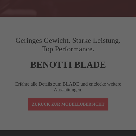
Gilt nur für ausgewählte Produkte.
G
Kettenstrebenlänge (mm)
410
H
Gabel-Offset (mm)
45
Geringes Gewicht. Starke Leistung.
Top Performance.
I
Radstand (mm)
976.4
9
BENOTTI BLADE
J
Front Center (mm)
577
5
Erfahre alle Details zum BLADE und entdecke weitere
STACK
517
Ausstattungen.
ZURÜCK ZUR MODELLÜBERSICHT
REACH
372
Vorbaulänge (mm)
90