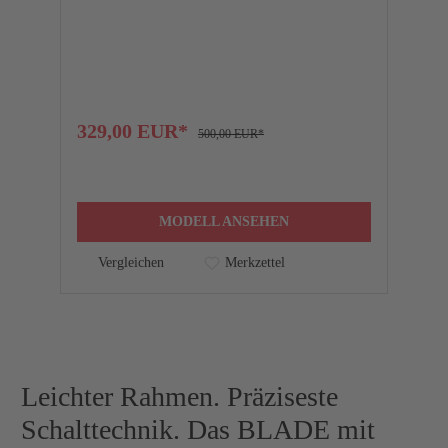
F
329,00 EUR*
1
500,00 EUR*
MODELL ANSEHEN
Vergleichen
Merkzettel
Leichter Rahmen. Präziseste
Schalttechnik. Das BLADE mit