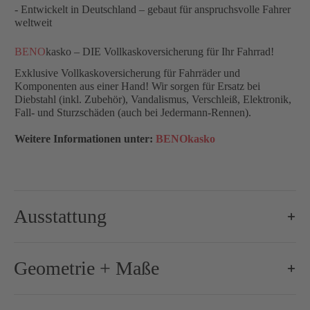
- Entwickelt in Deutschland – gebaut für anspruchsvolle Fahrer
weltweit
BENO
kasko – DIE Vollkaskoversicherung für Ihr Fahrrad!
Exklusive Vollkaskoversicherung für Fahrräder und
Komponenten aus einer Hand! Wir sorgen für Ersatz bei
Diebstahl (inkl. Zubehör), Vandalismus, Verschleiß, Elektronik,
Fall- und Sturzschäden (auch bei Jedermann-Rennen).
Weitere Informationen unter:
BENOkasko
Ausstattung
Brems-Schalthebel:
Shimano Dura-Ace R9270, 2x12-s
Geometrie + Maße
Bremse-/Bremsscheiben:
160 mm / 160 mm