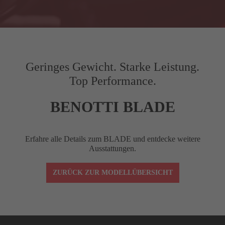
Gilt nur für ausgewählte Produkte.
G
Kettenstrebenlänge (mm)
410
H
Gabel-Offset (mm)
45
Geringes Gewicht. Starke Leistung.
Top Performance.
I
Radstand (mm)
976.4
9
BENOTTI BLADE
J
Front Center (mm)
577
5
Erfahre alle Details zum BLADE und entdecke weitere
STACK
517
Ausstattungen.
ZURÜCK ZUR MODELLÜBERSICHT
REACH
372
Vorbaulänge (mm)
90