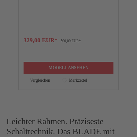
F
329,00 EUR*
1
500,00 EUR*
MODELL ANSEHEN
Vergleichen
Merkzettel
Leichter Rahmen. Präziseste
Schalttechnik. Das BLADE mit