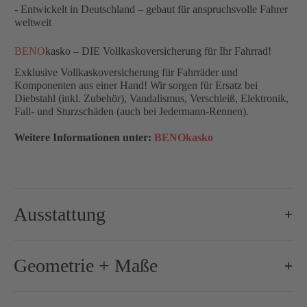
- Entwickelt in Deutschland – gebaut für anspruchsvolle Fahrer
weltweit
BENO
kasko – DIE Vollkaskoversicherung für Ihr Fahrrad!
Exklusive Vollkaskoversicherung für Fahrräder und
Komponenten aus einer Hand! Wir sorgen für Ersatz bei
Diebstahl (inkl. Zubehör), Vandalismus, Verschleiß, Elektronik,
Fall- und Sturzschäden (auch bei Jedermann-Rennen).
Weitere Informationen unter:
BENOkasko
Ausstattung
Brems-Schalthebel:
Shimano Dura-Ace R9270, 2x12-s
Geometrie + Maße
Bremse-/Bremsscheiben:
160 mm / 160 mm