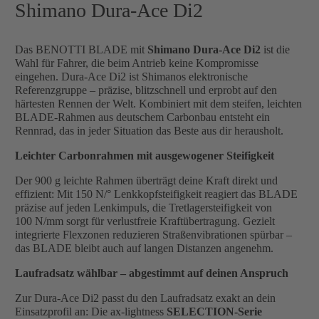
Shimano Dura-Ace Di2
Das BENOTTI BLADE mit
Shimano Dura-Ace Di2
ist die
Wahl für Fahrer, die beim Antrieb keine Kompromisse
eingehen. Dura-Ace Di2 ist Shimanos elektronische
Referenzgruppe – präzise, blitzschnell und erprobt auf den
härtesten Rennen der Welt. Kombiniert mit dem steifen, leichten
BLADE-Rahmen aus deutschem Carbonbau entsteht ein
Rennrad, das in jeder Situation das Beste aus dir herausholt.
Leichter Carbonrahmen mit ausgewogener Steifigkeit
Der 900 g leichte Rahmen überträgt deine Kraft direkt und
effizient: Mit 150 N/° Lenkkopfsteifigkeit reagiert das BLADE
präzise auf jeden Lenkimpuls, die Tretlagersteifigkeit von
100 N/mm sorgt für verlustfreie Kraftübertragung. Gezielt
integrierte Flexzonen reduzieren Straßenvibrationen spürbar –
das BLADE bleibt auch auf langen Distanzen angenehm.
Laufradsatz wählbar – abgestimmt auf deinen Anspruch
Zur Dura-Ace Di2 passt du den Laufradsatz exakt an dein
Einsatzprofil an: Die ax-lightness
SELECTION-Serie