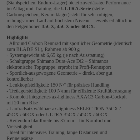
(Stahlspeichen, Enduro-Lager) bietet zuverlässige Performance
im Alltag und Training, die
ULTRA-Serie
(steife
Carbonspeichen, Keramiklager) steht für sehr ruhigen,
reibungsarmen Lauf auf höchstem Niveau – jeweils erhältlich in
den Felgenhöhen
35CX, 45CX oder 60CX
.
Highlights
- Allround Carbon Rennrad mit sportlicher Geometrie (identisch
zum BLADE SL), Rahmen ab 900 g
- Systemgewicht ab 6,65 kg (je nach Ausstattung)
- Schaltgruppe Shimano Dura-Ace Di2 – Shimanos
elektronische Topgruppe, erprobt im Profi-Rennsport
- Sportlich-ausgewogene Geometrie – direkt, aber gut
kontrollierbar
- Lenkkopfsteifigkeit: 150 N/° für präzises Handling
- Tretlagersteifigkeit: 100 N/mm für effiziente Kraftübertragung
- Komplett integriertes ax-lightness AXAC3 Carbon-Cockpit
mit 20 mm Rise
- Laufradsatz wählbar: ax-lightness SELECTION 35CX /
45CX / 60CX oder ULTRA 35CX / 45CX / 60CX
- Reifendurchlaufbreite bis 35 mm – für Komfort und
Vielseitigkeit
- Ideal für intensives Training, lange Distanzen und
Renneinsätze