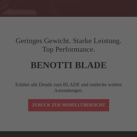
Gilt nur für ausgewählte Produkte.
G
Kettenstrebenlänge (mm)
410
H
Gabel-Offset (mm)
45
Geringes Gewicht. Starke Leistung.
Top Performance.
I
Radstand (mm)
976.4
9
BENOTTI BLADE
J
Front Center (mm)
577
5
Erfahre alle Details zum BLADE und entdecke weitere
STACK
517
Ausstattungen.
ZURÜCK ZUR MODELLÜBERSICHT
REACH
372
Vorbaulänge (mm)
90