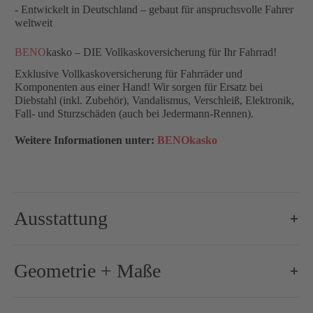
- Entwickelt in Deutschland – gebaut für anspruchsvolle Fahrer
weltweit
BENO
kasko – DIE Vollkaskoversicherung für Ihr Fahrrad!
Exklusive Vollkaskoversicherung für Fahrräder und
Komponenten aus einer Hand! Wir sorgen für Ersatz bei
Diebstahl (inkl. Zubehör), Vandalismus, Verschleiß, Elektronik,
Fall- und Sturzschäden (auch bei Jedermann-Rennen).
Weitere Informationen unter:
BENOkasko
Ausstattung
Brems-Schalthebel:
Shimano Dura-Ace R9270, 2x12-s
Geometrie + Maße
Bremse-/Bremsscheiben:
160 mm / 160 mm