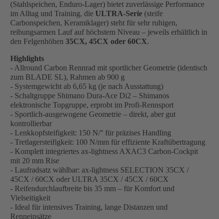
(Stahlspeichen, Enduro-Lager) bietet zuverlässige Performance
im Alltag und Training, die
ULTRA-Serie
(steife
Carbonspeichen, Keramiklager) steht für sehr ruhigen,
reibungsarmen Lauf auf höchstem Niveau – jeweils erhältlich in
den Felgenhöhen
35CX, 45CX oder 60CX
.
Highlights
- Allround Carbon Rennrad mit sportlicher Geometrie (identisch
zum BLADE SL), Rahmen ab 900 g
- Systemgewicht ab 6,65 kg (je nach Ausstattung)
- Schaltgruppe Shimano Dura-Ace Di2 – Shimanos
elektronische Topgruppe, erprobt im Profi-Rennsport
- Sportlich-ausgewogene Geometrie – direkt, aber gut
kontrollierbar
- Lenkkopfsteifigkeit: 150 N/° für präzises Handling
- Tretlagersteifigkeit: 100 N/mm für effiziente Kraftübertragung
- Komplett integriertes ax-lightness AXAC3 Carbon-Cockpit
mit 20 mm Rise
- Laufradsatz wählbar: ax-lightness SELECTION 35CX /
45CX / 60CX oder ULTRA 35CX / 45CX / 60CX
- Reifendurchlaufbreite bis 35 mm – für Komfort und
Vielseitigkeit
- Ideal für intensives Training, lange Distanzen und
Renneinsätze