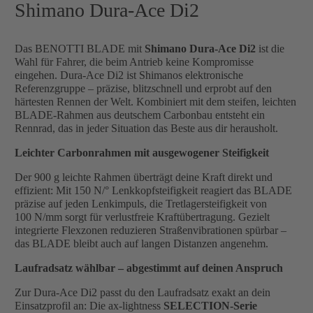
Shimano Dura-Ace Di2
Das BENOTTI BLADE mit
Shimano Dura-Ace Di2
ist die
Wahl für Fahrer, die beim Antrieb keine Kompromisse
eingehen. Dura-Ace Di2 ist Shimanos elektronische
Referenzgruppe – präzise, blitzschnell und erprobt auf den
härtesten Rennen der Welt. Kombiniert mit dem steifen, leichten
BLADE-Rahmen aus deutschem Carbonbau entsteht ein
Rennrad, das in jeder Situation das Beste aus dir herausholt.
Leichter Carbonrahmen mit ausgewogener Steifigkeit
Der 900 g leichte Rahmen überträgt deine Kraft direkt und
effizient: Mit 150 N/° Lenkkopfsteifigkeit reagiert das BLADE
präzise auf jeden Lenkimpuls, die Tretlagersteifigkeit von
100 N/mm sorgt für verlustfreie Kraftübertragung. Gezielt
integrierte Flexzonen reduzieren Straßenvibrationen spürbar –
das BLADE bleibt auch auf langen Distanzen angenehm.
Laufradsatz wählbar – abgestimmt auf deinen Anspruch
Zur Dura-Ace Di2 passt du den Laufradsatz exakt an dein
Einsatzprofil an: Die ax-lightness
SELECTION-Serie