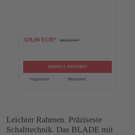
F
329,00 EUR*
1
500,00 EUR*
MODELL ANSEHEN
Vergleichen
Merkzettel
Leichter Rahmen. Präziseste
Schalttechnik. Das BLADE mit