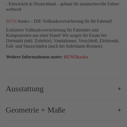
- Entwickelt in Deutschland – gebaut für anspruchsvolle Fahrer
weltweit
BENO
kasko – DIE Vollkaskoversicherung für Ihr Fahrrad!
Exklusive Vollkaskoversicherung für Fahrräder und
Komponenten aus einer Hand! Wir sorgen für Ersatz bei
Diebstahl (inkl. Zubehör), Vandalismus, Verschleiß, Elektronik,
Fall- und Sturzschäden (auch bei Jedermann-Rennen).
Weitere Informationen unter:
BENOkasko
Ausstattung
Brems-Schalthebel:
Shimano Dura-Ace R9270, 2x12-s
Geometrie + Maße
Bremse-/Bremsscheiben:
160 mm / 160 mm