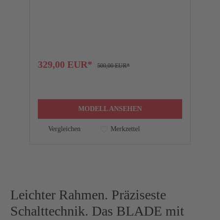
F
329,00 EUR*
1
500,00 EUR*
MODELL ANSEHEN
Vergleichen
Merkzettel
Leichter Rahmen. Präziseste
Schalttechnik. Das BLADE mit