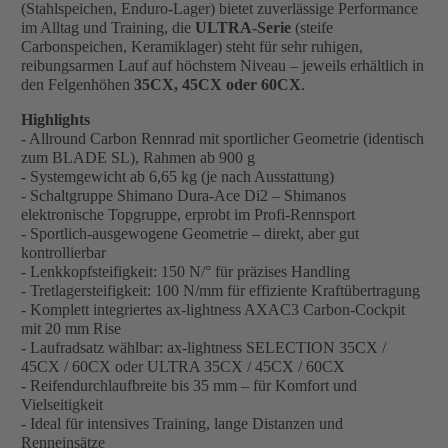
(Stahlspeichen, Enduro-Lager) bietet zuverlässige Performance
im Alltag und Training, die
ULTRA-Serie
(steife
Carbonspeichen, Keramiklager) steht für sehr ruhigen,
reibungsarmen Lauf auf höchstem Niveau – jeweils erhältlich in
den Felgenhöhen
35CX, 45CX oder 60CX
.
Highlights
- Allround Carbon Rennrad mit sportlicher Geometrie (identisch
zum BLADE SL), Rahmen ab 900 g
- Systemgewicht ab 6,65 kg (je nach Ausstattung)
- Schaltgruppe Shimano Dura-Ace Di2 – Shimanos
elektronische Topgruppe, erprobt im Profi-Rennsport
- Sportlich-ausgewogene Geometrie – direkt, aber gut
kontrollierbar
- Lenkkopfsteifigkeit: 150 N/° für präzises Handling
- Tretlagersteifigkeit: 100 N/mm für effiziente Kraftübertragung
- Komplett integriertes ax-lightness AXAC3 Carbon-Cockpit
mit 20 mm Rise
- Laufradsatz wählbar: ax-lightness SELECTION 35CX /
45CX / 60CX oder ULTRA 35CX / 45CX / 60CX
- Reifendurchlaufbreite bis 35 mm – für Komfort und
Vielseitigkeit
- Ideal für intensives Training, lange Distanzen und
Renneinsätze