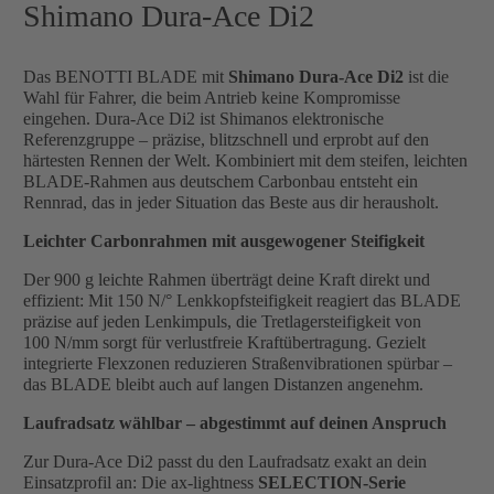
Shimano Dura-Ace Di2
Das BENOTTI BLADE mit
Shimano Dura-Ace Di2
ist die
Wahl für Fahrer, die beim Antrieb keine Kompromisse
eingehen. Dura-Ace Di2 ist Shimanos elektronische
Referenzgruppe – präzise, blitzschnell und erprobt auf den
härtesten Rennen der Welt. Kombiniert mit dem steifen, leichten
BLADE-Rahmen aus deutschem Carbonbau entsteht ein
Rennrad, das in jeder Situation das Beste aus dir herausholt.
Leichter Carbonrahmen mit ausgewogener Steifigkeit
Der 900 g leichte Rahmen überträgt deine Kraft direkt und
effizient: Mit 150 N/° Lenkkopfsteifigkeit reagiert das BLADE
präzise auf jeden Lenkimpuls, die Tretlagersteifigkeit von
100 N/mm sorgt für verlustfreie Kraftübertragung. Gezielt
integrierte Flexzonen reduzieren Straßenvibrationen spürbar –
das BLADE bleibt auch auf langen Distanzen angenehm.
Laufradsatz wählbar – abgestimmt auf deinen Anspruch
Zur Dura-Ace Di2 passt du den Laufradsatz exakt an dein
Einsatzprofil an: Die ax-lightness
SELECTION-Serie