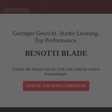
Gilt nur für ausgewählte Produkte.
G
Kettenstrebenlänge (mm)
410
H
Gabel-Offset (mm)
45
Geringes Gewicht. Starke Leistung.
Top Performance.
I
Radstand (mm)
976.4
9
BENOTTI BLADE
J
Front Center (mm)
577
5
Erfahre alle Details zum BLADE und entdecke weitere
STACK
517
Ausstattungen.
ZURÜCK ZUR MODELLÜBERSICHT
REACH
372
Vorbaulänge (mm)
90