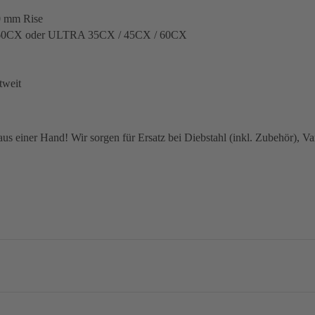
0 mm Rise
 / 60CX oder ULTRA 35CX / 45CX / 60CX
tweit
 einer Hand! Wir sorgen für Ersatz bei Diebstahl (inkl. Zubehör), Van
no Dura-Ace R9270, 2x12-speed