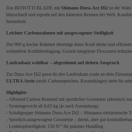
Das BENOTTI BLADE mit
Shimano Dura-Ace Di2
ist die Wahl
blitzschnell und erprobt auf den härtesten Rennen der Welt. Kombi
herausholt.
Leichter Carbonrahmen mit ausgewogener Steifigkeit
Der 900 g leichte Rahmen überträgt deine Kraft direkt und effizien
verlustfreie Kraftübertragung. Gezielt integrierte Flexzonen redu
Laufradsatz wählbar – abgestimmt auf deinen Anspruch
Zur Dura-Ace Di2 passt du den Laufradsatz exakt an dein Einsatzpr
ULTRA-Serie
(steife Carbonspeichen, Keramiklager) steht für se
Highlights
- Allround Carbon Rennrad mit sportlicher Geometrie (identisc
- Systemgewicht ab 6,65 kg (je nach Ausstattung)
- Schaltgruppe Shimano Dura-Ace Di2 – Shimanos elektronische To
- Sportlich-ausgewogene Geometrie – direkt, aber gut kontrollierbar
- Lenkkopfsteifigkeit: 150 N/° für präzises Handling