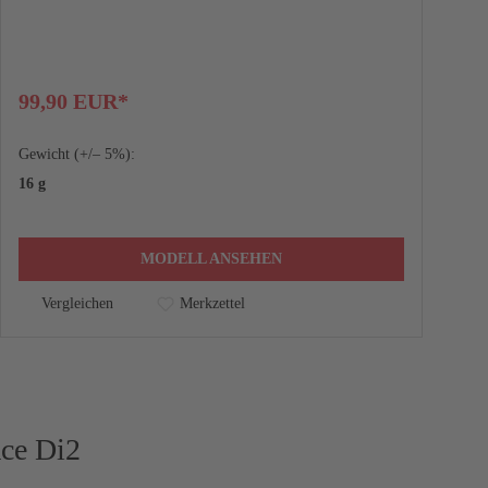
99,90 EUR*
Gewicht (+/– 5%):
4
16 g
MODELL ANSEHEN
Vergleichen
Merkzettel
Ace Di2