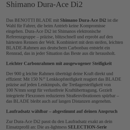
Shimano Dura-Ace Di2
Das BENOTTI BLADE mit
Shimano Dura-Ace Di2
ist die
Wahl für Fahrer, die beim Antrieb keine Kompromisse
eingehen. Dura-Ace Di2 ist Shimanos elektronische
Referenzgruppe – präzise, blitzschnell und erprobt auf den
härtesten Rennen der Welt. Kombiniert mit dem steifen, leichten
BLADE-Rahmen aus deutschem Carbonbau entsteht ein
Rennrad, das in jeder Situation das Beste aus dir herausholt.
Leichter Carbonrahmen mit ausgewogener Steifigkeit
Der 900 g leichte Rahmen überträgt deine Kraft direkt und
effizient: Mit 150 N/° Lenkkopfsteifigkeit reagiert das BLADE
präzise auf jeden Lenkimpuls, die Tretlagersteifigkeit von
100 N/mm sorgt für verlustfreie Kraftübertragung. Gezielt
integrierte Flexzonen reduzieren Straßenvibrationen spürbar –
das BLADE bleibt auch auf langen Distanzen angenehm.
Laufradsatz wählbar – abgestimmt auf deinen Anspruch
Zur Dura-Ace Di2 passt du den Laufradsatz exakt an dein
Einsatzprofil an: Die ax-lightness
SELECTION-Serie