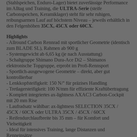
(Stahlspeichen, Enduro-Lager) bietet zuverlässige Performance
im Alltag und Training, die
ULTRA-Serie
(steife
Carbonspeichen, Keramiklager) steht für sehr ruhigen,
reibungsarmen Lauf auf höchstem Niveau – jeweils erhältlich in
den Felgenhöhen
35CX, 45CX oder 60CX
.
Highlights
- Allround Carbon Rennrad mit sportlicher Geometrie (identisch
zum BLADE SL), Rahmen ab 900 g
- Systemgewicht ab 6,65 kg (je nach Ausstattung)
- Schaltgruppe Shimano Dura-Ace Di2 – Shimanos
elektronische Topgruppe, erprobt im Profi-Rennsport
- Sportlich-ausgewogene Geometrie – direkt, aber gut
kontrollierbar
- Lenkkopfsteifigkeit: 150 N/° für präzises Handling
- Tretlagersteifigkeit: 100 N/mm für effiziente Kraftübertragung
- Komplett integriertes ax-lightness AXAC3 Carbon-Cockpit
mit 20 mm Rise
- Laufradsatz wählbar: ax-lightness SELECTION 35CX /
45CX / 60CX oder ULTRA 35CX / 45CX / 60CX
- Reifendurchlaufbreite bis 35 mm – für Komfort und
Vielseitigkeit
- Ideal für intensives Training, lange Distanzen und
Renneinsätze