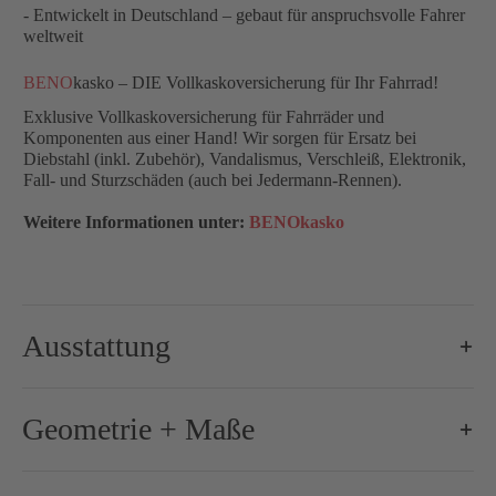
- Entwickelt in Deutschland – gebaut für anspruchsvolle Fahrer
weltweit
BENO
kasko – DIE Vollkaskoversicherung für Ihr Fahrrad!
Exklusive Vollkaskoversicherung für Fahrräder und
Komponenten aus einer Hand! Wir sorgen für Ersatz bei
Diebstahl (inkl. Zubehör), Vandalismus, Verschleiß, Elektronik,
Fall- und Sturzschäden (auch bei Jedermann-Rennen).
Weitere Informationen unter:
BENOkasko
Ausstattung
Brems-Schalthebel:
Shimano Dura-Ace R9270, 2x12-s
Geometrie + Maße
Bremse-/Bremsscheiben:
160 mm / 160 mm