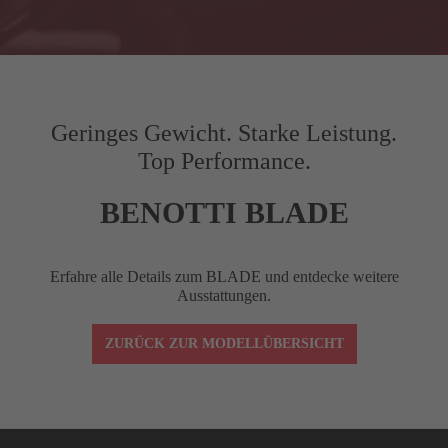
Gilt nur für ausgewählte Produkte.
G
Kettenstrebenlänge (mm)
410
H
Gabel-Offset (mm)
45
Geringes Gewicht. Starke Leistung.
Top Performance.
I
Radstand (mm)
976.4
9
BENOTTI BLADE
J
Front Center (mm)
577
5
Erfahre alle Details zum BLADE und entdecke weitere
STACK
517
Ausstattungen.
ZURÜCK ZUR MODELLÜBERSICHT
REACH
372
Vorbaulänge (mm)
90