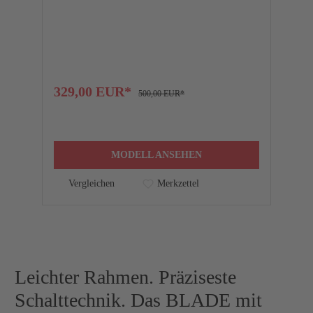
F
329,00 EUR*
1
500,00 EUR*
MODELL ANSEHEN
Vergleichen
Merkzettel
Leichter Rahmen. Präziseste
Schalttechnik. Das BLADE mit