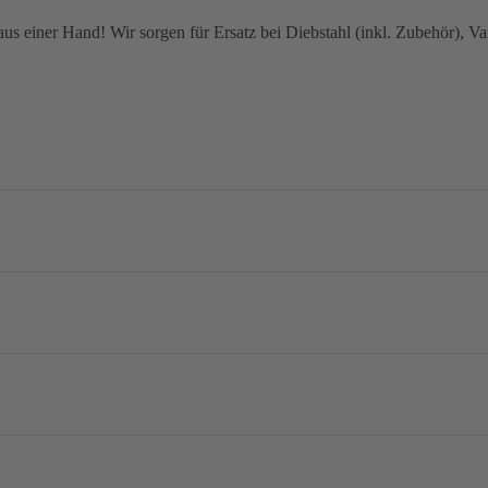
 einer Hand! Wir sorgen für Ersatz bei Diebstahl (inkl. Zubehör), Van
tness AXAC2 Carbon mit Computerhalter
 g (ca. 2240 g bei Rh 54)
tness Lenker-Vorbaueinheit AXAC1
SL
 54
, 56
, 58
, 61