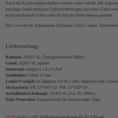
Auch die Komforteigenschaften wurden weiter erhöht. Die angesetz
bauchige Gabel minimiert Luftverwirbelungen zwischen Gabel und 
komfortorientierte Fahrer oder für epische Rides bestens gerüstet.
Das Gewicht des Rahmensets (Rahmen, Gabel, Lenker, Sattelstütze 
Lieferumfang:
Rahmen:
AERO SL
(Tretlagerstandard BB86)
Gabel:
AERO SL
tapered
Steuersatz:
integriert 1/2-1/2 Zoll
Sattelstütze:
Offset 15 mm
Lenker/Cockpit:
ax-lightness AXAC1 inkl. Spacerset und Computer
Steckachsen:
VR 12*100*1.0 / HR 12*142*1.0
Ausfallende/Schaltauge:
AERO SL (Art. Nr. 58061)
Noise Protection:
Klapperschutz für innenverlegte Züge
BENO
kasko – DIE Vollkaskoversicherung für Ihr Fahrrad!