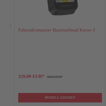
42 Monate
7,49%
7,
B
Oberrohr horizontal (mm)
48 Monate
7,49%
7,
54 Monate
7,49%
7,
C
Steuerrohr (mm)
60 Monate
7,49%
7,
Fahrradcomputer Hammerhead Karoo 3
66 Monate
D
7,49%
Steuerrohrwinkel (°)
7,
72 Monate
7,49%
7,
E
Sitzrohrwinkel (°)
Der Kaufpreis entspricht dem Nettokreditbetrag. Diese Angaben stel
Augustenstraße 7, 70178 Stuttgart. Bonität vorausgesetzt.
F
Tretlagerabsenkung (mm)
Gilt nur für ausgewählte Produkte.
329,00 EUR*
500,00 EUR*
G
Kettenstrebenlänge (mm)
H
Gabel-Offset (mm)
MODELL ANSEHEN