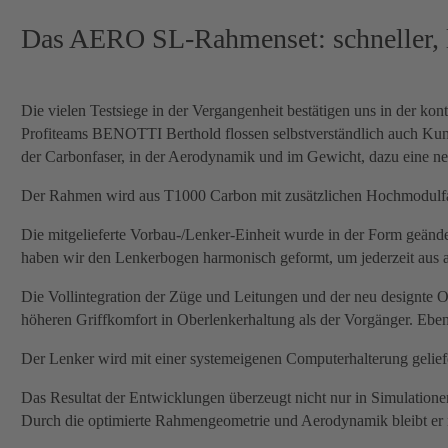
Das AERO SL-Rahmenset: schneller, le
Die vielen Testsiege in der Vergangenheit bestätigen uns in der k
Profiteams BENOTTI Berthold flossen selbstverständlich auch Kun
der Carbonfaser, in der Aerodynamik und im Gewicht, dazu eine neu
Der Rahmen wird aus T1000 Carbon mit zusätzlichen Hochmodulfaser
Die mitgelieferte Vorbau-/Lenker-Einheit wurde in der Form geän
haben wir den Lenkerbogen harmonisch geformt, um jederzeit aus al
Die Vollintegration der Züge und Leitungen und der neu designte 
höheren Griffkomfort in Oberlenkerhaltung als der Vorgänger. Eben
Der Lenker wird mit einer systemeigenen Computerhalterung geliefert
Das Resultat der Entwicklungen überzeugt nicht nur in Simulationen
Durch die optimierte Rahmengeometrie und Aerodynamik bleibt er n