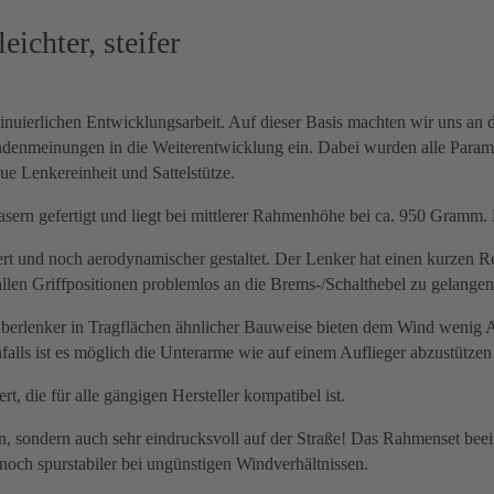
ichter, steifer
ontinuierlichen Entwicklungsarbeit. Auf dieser Basis machten wir uns
denmeinungen in die Weiterentwicklung ein. Dabei wurden alle Paramet
e Lenkereinheit und Sattelstütze.
n gefertigt und liegt bei mittlerer Rahmenhöhe bei ca. 950 Gramm. Er
dert und noch aerodynamischer gestaltet. Der Lenker hat einen kurz
len Griffpositionen problemlos an die Brems-/Schalthebel zu gelangen
Oberlenker in Tragflächen ähnlicher Bauweise bieten dem Wind wenig A
falls ist es möglich die Unterarme wie auf einem Auflieger abzustütze
, die für alle gängigen Hersteller kompatibel ist.
, sondern auch sehr eindrucksvoll auf der Straße! Das Rahmenset beein
och spurstabiler bei ungünstigen Windverhältnissen.