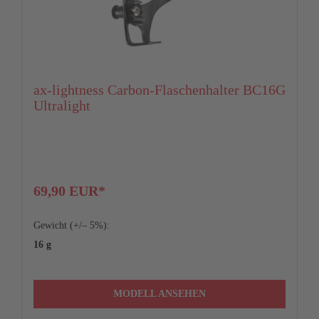
24%
3.983,70 €
510
529
542
24%
4.053,12 €
24%
4.122,90 €
110
120
140
24%
4.194,00 €
ax-lightness Carbon-Flaschenhalter BC16G
Ultralight
24%
71
4.265,58 €
71.5
72.5
24%
4.338,00 €
75
74
74
len zugleich das 2/3-Beispiel gemäß § 6a Abs. 4 PAngV dar. Kreditverm
69,90 EUR*
72
72
72
Gewicht (+/– 5%):
405
405
405
16 g
45
45
45
MODELL ANSEHEN