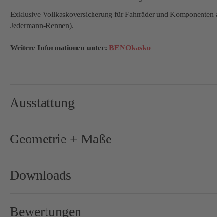
Exklusive Vollkaskoversicherung für Fahrräder und Komponenten aus
Jedermann-Rennen).
Weitere Informationen unter:
BENOkasko
Ausstattung
Cockpit:
ax-ligh
Geometrie + Maße
Gewicht (+/– 5%):
ab 2200
Lenker:
ax-ligh
Downloads
Rahmen:
AERO 
- Vermessungsbogen Koerper
Rahmenhöhe:
49
, 52
,
Bewertungen
- Vermessungsbogen Fahrrad