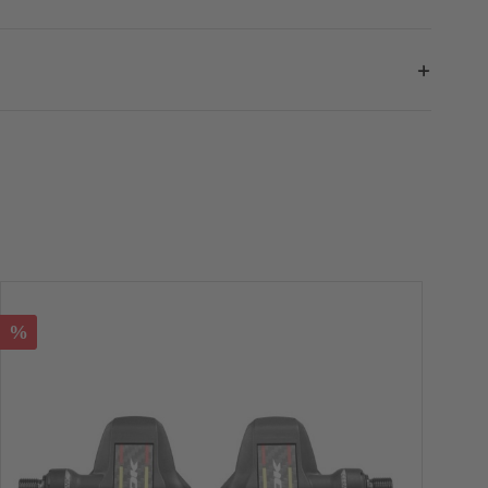
it anderen.
Anzahl der Raten
monatliche Rate
6
597,32 €
8
450,68 €
10
362,70 €
12
304,05 €
18
206,34 €
%
%
20
186,81 €
56
58
61
24
157,51 €
30
128,25 €
520
540
570
36
108,75 €