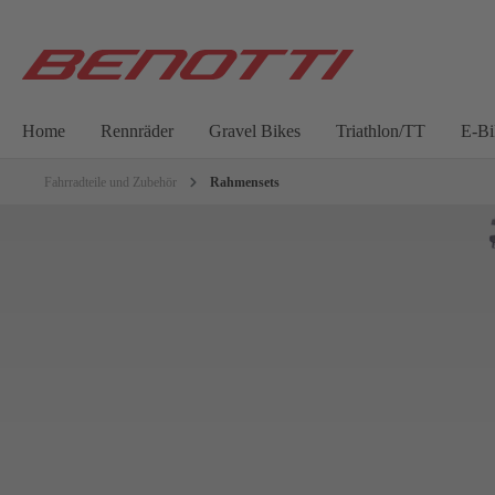
Home
Rennräder
Gravel Bikes
Triathlon/TT
E-Bi
Fahrradteile und Zubehör
Rahmensets