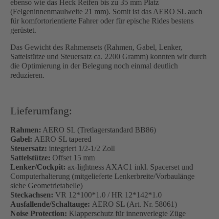
ebenso wie das Heck Reifen bis zu 35 mm Platz
(Felgeninnenmaulweite 21 mm). Somit ist das AERO SL auch
für komfortorientierte Fahrer oder für epische Rides bestens
gerüstet.
Das Gewicht des Rahmensets (Rahmen, Gabel, Lenker,
Sattelstütze und Steuersatz ca. 2200 Gramm) konnten wir durch
die Optimierung in der Belegung noch einmal deutlich
reduzieren.
Lieferumfang:
Rahmen:
AERO SL
(Tretlagerstandard BB86)
Gabel:
AERO SL
tapered
Steuersatz:
integriert 1/2-1/2 Zoll
Sattelstütze:
Offset 15 mm
Lenker/Cockpit:
ax-lightness AXAC1 inkl. Spacerset und
Computerhalterung (mitgelieferte Lenkerbreite/Vorbaulänge
siehe Geometrietabelle)
Steckachsen:
VR 12*100*1.0 / HR 12*142*1.0
Ausfallende/Schaltauge:
AERO SL (Art. Nr. 58061)
Noise Protection:
Klapperschutz für innenverlegte Züge