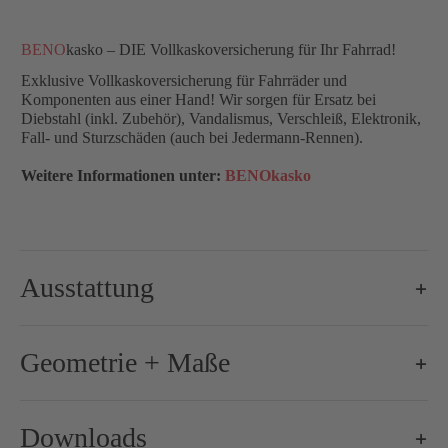
BENO
kasko – DIE Vollkaskoversicherung für Ihr Fahrrad!
Exklusive Vollkaskoversicherung für Fahrräder und
Komponenten aus einer Hand! Wir sorgen für Ersatz bei
Diebstahl (inkl. Zubehör), Vandalismus, Verschleiß, Elektronik,
Fall- und Sturzschäden (auch bei Jedermann-Rennen).
Weitere Informationen unter:
BENOkasko
Ausstattung
Cockpit:
ax-lightness AXAC2 Carbon mit Computerha
Geometrie + Maße
Gewicht (+/– 5%):
ab 2200 g (ca. 2240 g bei Rh 54)
Lenker:
ax-lightness Lenker-Vorbaueinheit AXAC1
Downloads