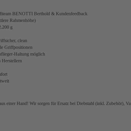
Profiteam BENOTTI Berthold & Kundenfeedback
ttlere Rahmenhöhe)
2.200 g
ffsicher, clean
e Griffpositionen
flieger-Haltung möglich
 Herstellern
fort
tweit
 einer Hand! Wir sorgen für Ersatz bei Diebstahl (inkl. Zubehör), Van