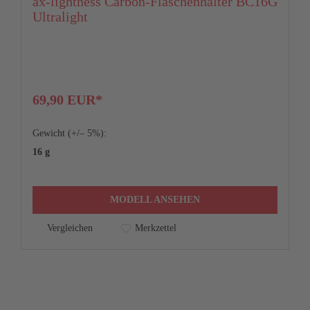
ax-lightness Carbon-Flaschenhalter BC16G
Ultralight
24%
71
10.116,48 €
71.5
72.5
ce R9250, 12-speed
24%
10.288,08 €
75
74
74
len zugleich das 2/3-Beispiel gemäß § 6a Abs. 4 PAngV dar. Kreditverm
69,90 EUR*
72
72
72
Gewicht (+/– 5%):
405
405
405
16 g
45
45
45
MODELL ANSEHEN
Vergleichen
Merkzettel
972
978
982
577
582
587