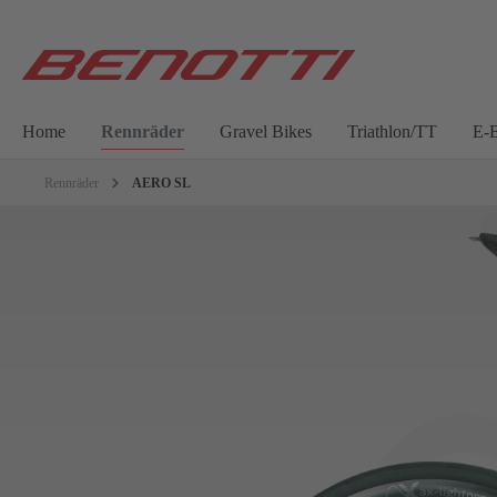
Home
Rennräder
Gravel Bikes
Triathlon/TT
E-B
Rennräder
AERO SL