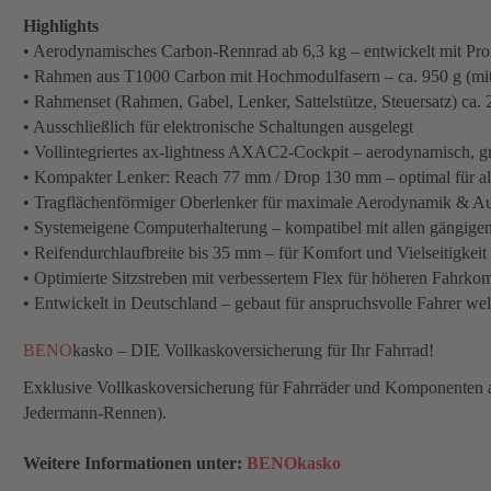
Highlights
• Aerodynamisches Carbon-Rennrad ab 6,3 kg – entwickelt mit 
• Rahmen aus T1000 Carbon mit Hochmodulfasern – ca. 950 g (mi
• Rahmenset (Rahmen, Gabel, Lenker, Sattelstütze, Steuersatz) ca. 
• Ausschließlich für elektronische Schaltungen ausgelegt
• Vollintegriertes ax-lightness AXAC2-Cockpit – aerodynamisch, gri
• Kompakter Lenker: Reach 77 mm / Drop 130 mm – optimal für all
• Tragflächenförmiger Oberlenker für maximale Aerodynamik & Au
• Systemeigene Computerhalterung – kompatibel mit allen gängigen
• Reifendurchlaufbreite bis 35 mm – für Komfort und Vielseitigkeit
• Optimierte Sitzstreben mit verbessertem Flex für höheren Fahrkom
• Entwickelt in Deutschland – gebaut für anspruchsvolle Fahrer wel
BENO
kasko – DIE Vollkaskoversicherung für Ihr Fahrrad!
Exklusive Vollkaskoversicherung für Fahrräder und Komponenten aus
Jedermann-Rennen).
Weitere Informationen unter:
BENOkasko