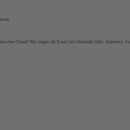
tweit
 einer Hand! Wir sorgen für Ersatz bei Diebstahl (inkl. Zubehör), Van
no Dura-Ace R9270, 2x12-speed
mm / 160 mm