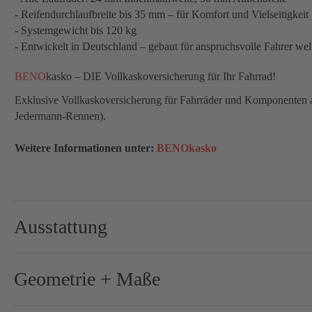
- Reifendurchlaufbreite bis 35 mm – für Komfort und Vielseitigkeit
- Systemgewicht bis 120 kg
- Entwickelt in Deutschland – gebaut für anspruchsvolle Fahrer wel
BENO
kasko – DIE Vollkaskoversicherung für Ihr Fahrrad!
Exklusive Vollkaskoversicherung für Fahrräder und Komponenten aus
Jedermann-Rennen).
Weitere Informationen unter:
BENOkasko
Ausstattung
Brems-Schalthebel:
Shima
Geometrie + Maße
Bremse-/Bremsscheiben:
160 