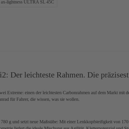
ax-lightness ULTRA SL 45C
 Der leichteste Rahmen. Die präzises
wei Extreme: einen der leichtesten Carbonrahmen auf dem Markt mit d
nnrad für Fahrer, die wissen, was sie wollen.
80 g und setzt neue Maßstäbe: Mit einer Lenkkopfsteifigkeit von 170
rie liefert die ideale Mischung aus Agilität, Kletterpotenzial und Sta