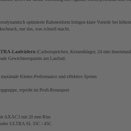
e aerodynamisch optimierte Rahmenform bringen klare Vorteile bei hö
ckschnack, nur das, was schnell macht.
TRA-Laufrädern
(Carbonspeichen, Keramiklager, 24 mm Innenmaul
ale Gewichtsersparnis am Laufrad.
aximale Kletter-Performance und effektive Sprints
pgruppe, erprobt im Profi-Rennsport
ckpit AXAC3 mit 20 mm Rise
X oder ULTRA SL 35C / 45C