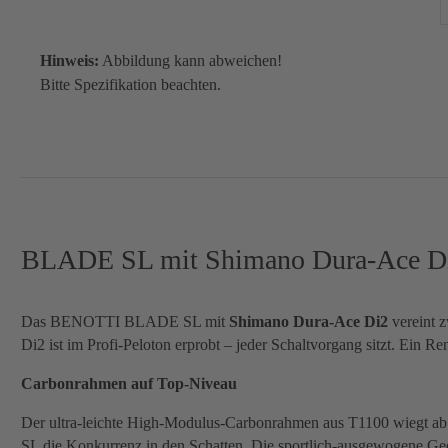
Hinweis:
Abbildung kann abweichen!
Bitte Spezifikation beachten.
BLADE SL mit Shimano Dura-Ace Di2:
Das BENOTTI BLADE SL mit
Shimano Dura-Ace Di2
vereint z
Di2 ist im Profi-Peloton erprobt – jeder Schaltvorgang sitzt. Ein Re
Carbonrahmen auf Top-Niveau
Der ultra-leichte High-Modulus-Carbonrahmen aus T1100 wiegt ab 7
SL die Konkurrenz in den Schatten. Die sportlich-ausgewogene Geomet