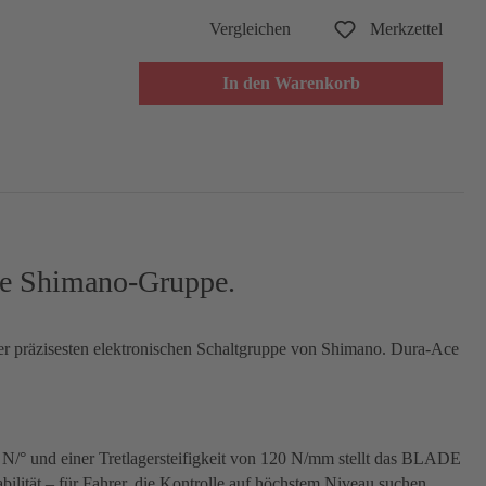
Vergleichen
Merkzettel
In den Warenkorb
te Shimano-Gruppe.
er präzisesten elektronischen Schaltgruppe von Shimano. Dura-Ace
 N/° und einer Tretlagersteifigkeit von 120 N/mm stellt das BLADE
bilität – für Fahrer, die Kontrolle auf höchstem Niveau suchen.