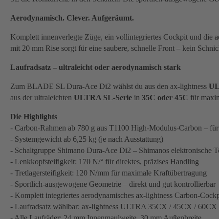
Aerodynamisch. Clever. Aufgeräumt.
Komplett innenverlegte Züge, ein vollintegriertes Cockpit und di
mit 20 mm Rise sorgt für eine saubere, schnelle Front – kein Schni
Laufradsatz – ultraleicht oder aerodynamisch stark
Zum BLADE SL Dura-Ace Di2 wählst du aus den ax-lightness
UL
aus der ultraleichten
ULTRA SL-Serie
in
35C oder 45C
für maxim
Die Highlights
- Carbon-Rahmen ab 780 g aus T1100 High-Modulus-Carbon – für m
- Systemgewicht ab 6,25 kg (je nach Ausstattung)
- Schaltgruppe Shimano Dura-Ace Di2 – Shimanos elektronische To
- Lenkkopfsteifigkeit: 170 N/° für direktes, präzises Handling
- Tretlagersteifigkeit: 120 N/mm für maximale Kraftübertragung
- Sportlich-ausgewogene Geometrie – direkt und gut kontrollierbar
- Komplett integriertes aerodynamisches ax-lightness Carbon-Co
- Laufradsatz wählbar: ax-lightness ULTRA 35CX / 45CX / 60C
- Alle Laufräder: 24 mm Innenmaulweite, 30 mm Außenbreite