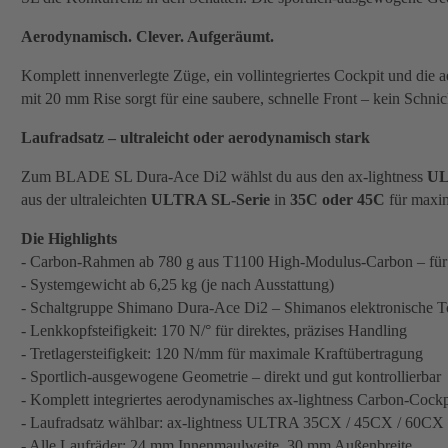
Aerodynamisch. Clever. Aufgeräumt.
Komplett innenverlegte Züge, ein vollintegriertes Cockpit und di
mit 20 mm Rise sorgt für eine saubere, schnelle Front – kein Schni
Laufradsatz – ultraleicht oder aerodynamisch stark
Zum BLADE SL Dura-Ace Di2 wählst du aus den ax-lightness
UL
aus der ultraleichten
ULTRA SL-Serie
in
35C oder 45C
für maxim
Die Highlights
- Carbon-Rahmen ab 780 g aus T1100 High-Modulus-Carbon – für m
- Systemgewicht ab 6,25 kg (je nach Ausstattung)
- Schaltgruppe Shimano Dura-Ace Di2 – Shimanos elektronische To
- Lenkkopfsteifigkeit: 170 N/° für direktes, präzises Handling
- Tretlagersteifigkeit: 120 N/mm für maximale Kraftübertragung
- Sportlich-ausgewogene Geometrie – direkt und gut kontrollierbar
- Komplett integriertes aerodynamisches ax-lightness Carbon-Co
- Laufradsatz wählbar: ax-lightness ULTRA 35CX / 45CX / 60C
- Alle Laufräder: 24 mm Innenmaulweite, 30 mm Außenbreite