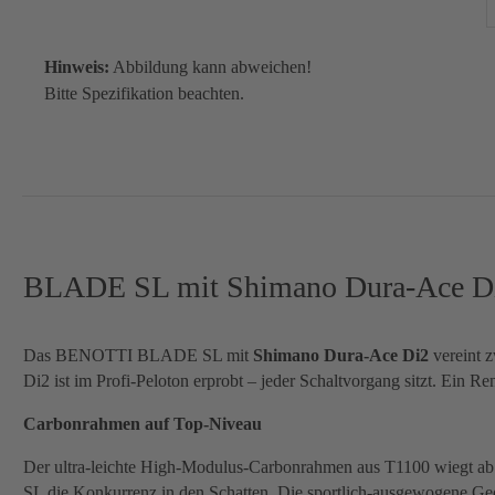
Hinweis:
Abbildung kann abweichen!
Bitte Spezifikation beachten.
BLADE SL mit Shimano Dura-Ace Di2:
Das BENOTTI BLADE SL mit
Shimano Dura-Ace Di2
vereint z
Di2 ist im Profi-Peloton erprobt – jeder Schaltvorgang sitzt. Ein Re
Carbonrahmen auf Top-Niveau
Der ultra-leichte High-Modulus-Carbonrahmen aus T1100 wiegt ab 7
SL die Konkurrenz in den Schatten. Die sportlich-ausgewogene Geomet