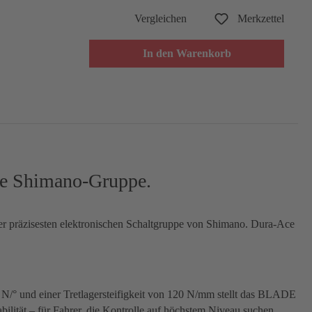
Vergleichen
Merkzettel
In den Warenkorb
te Shimano-Gruppe.
er präzisesten elektronischen Schaltgruppe von Shimano. Dura-Ace
 N/° und einer Tretlagersteifigkeit von 120 N/mm stellt das BLADE
bilität – für Fahrer, die Kontrolle auf höchstem Niveau suchen.