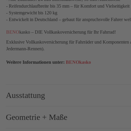
- Reifendurchlaufbreite bis 35 mm – für Komfort und Vielseitigkeit
- Systemgewicht bis 120 kg
- Entwickelt in Deutschland – gebaut für anspruchsvolle Fahrer wel
BENO
kasko – DIE Vollkaskoversicherung für Ihr Fahrrad!
Exklusive Vollkaskoversicherung für Fahrräder und Komponenten aus
Jedermann-Rennen).
Weitere Informationen unter:
BENOkasko
Ausstattung
Brems-Schalthebel:
Shima
Geometrie + Maße
Bremse-/Bremsscheiben:
160 