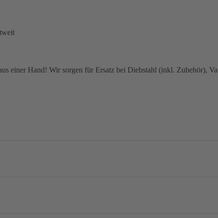
tweit
 einer Hand! Wir sorgen für Ersatz bei Diebstahl (inkl. Zubehör), Van
no Dura-Ace R9270, 2x12-speed
mm / 160 mm