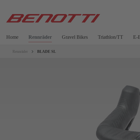
Home
Rennräder
Gravel Bikes
Triathlon/TT
E-B
Rennräder
BLADE SL