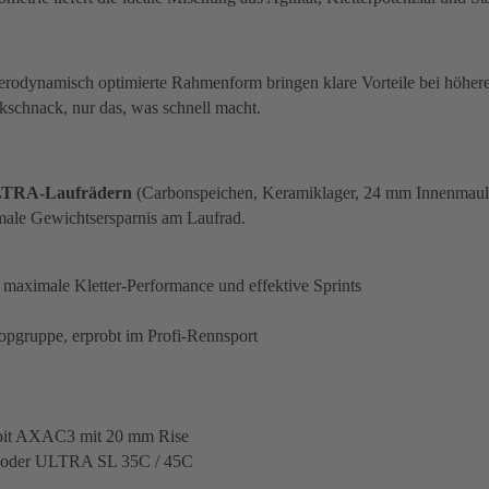
e aerodynamisch optimierte Rahmenform bringen klare Vorteile bei hö
ckschnack, nur das, was schnell macht.
TRA-Laufrädern
(Carbonspeichen, Keramiklager, 24 mm Innenmaul
ale Gewichtsersparnis am Laufrad.
aximale Kletter-Performance und effektive Sprints
pgruppe, erprobt im Profi-Rennsport
ckpit AXAC3 mit 20 mm Rise
X oder ULTRA SL 35C / 45C