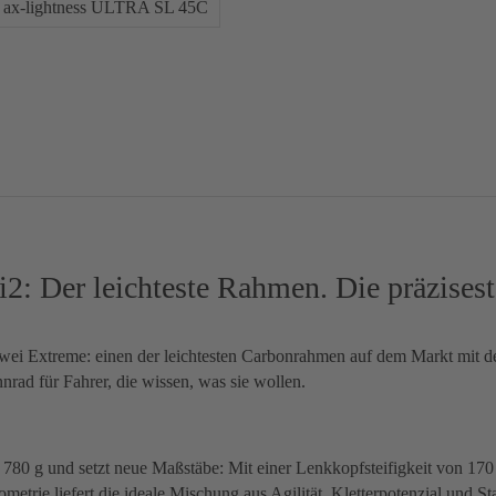
ax-lightness ULTRA SL 45C
 Der leichteste Rahmen. Die präzises
wei Extreme: einen der leichtesten Carbonrahmen auf dem Markt mit d
nnrad für Fahrer, die wissen, was sie wollen.
80 g und setzt neue Maßstäbe: Mit einer Lenkkopfsteifigkeit von 170
rie liefert die ideale Mischung aus Agilität, Kletterpotenzial und Sta