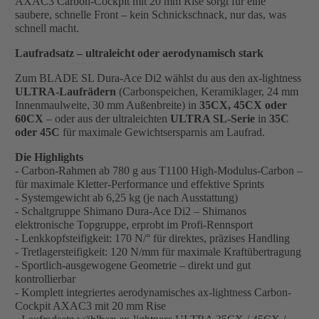
AXAC3 Carbon-Cockpit mit 20 mm Rise sorgt für eine
saubere, schnelle Front – kein Schnickschnack, nur das, was
schnell macht.
Laufradsatz – ultraleicht oder aerodynamisch stark
Zum BLADE SL Dura-Ace Di2 wählst du aus den ax-lightness
ULTRA-Laufrädern
(Carbonspeichen, Keramiklager, 24 mm
Innenmaulweite, 30 mm Außenbreite) in
35CX, 45CX oder
60CX
– oder aus der ultraleichten
ULTRA SL-Serie
in
35C
oder 45C
für maximale Gewichtsersparnis am Laufrad.
Die Highlights
- Carbon-Rahmen ab 780 g aus T1100 High-Modulus-Carbon –
für maximale Kletter-Performance und effektive Sprints
- Systemgewicht ab 6,25 kg (je nach Ausstattung)
- Schaltgruppe Shimano Dura-Ace Di2 – Shimanos
elektronische Topgruppe, erprobt im Profi-Rennsport
- Lenkkopfsteifigkeit: 170 N/° für direktes, präzises Handling
- Tretlagersteifigkeit: 120 N/mm für maximale Kraftübertragung
- Sportlich-ausgewogene Geometrie – direkt und gut
kontrollierbar
- Komplett integriertes aerodynamisches ax-lightness Carbon-
Cockpit AXAC3 mit 20 mm Rise