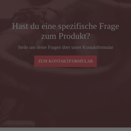
REACH
372
Vorbaulänge (mm)
90
Hast du eine spezifische Frage
zum Produkt?
Lenkerbreite (mm) Mitte–Mitte BSH
380
Stelle uns deine Fragen über unser Kontaktformular
Spacer (mm)
30
ZUM KONTAKTFORMULAR
Lenkerbreiten und -vorbaulängen ax-lightness
AXAC3
BLADE SL – Grö
Lenkerbreite (mm) Mitte–Mitte BSH
380