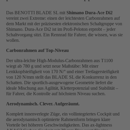
Das BENOTTI BLADE SL mit
Shimano Dura-Ace Di2
vereint zwei Extreme: einen der leichtesten Carbonrahmen auf
dem Markt mit der präzisesten elektronischen Schaltgruppe von
Shimano. Dura-Ace Di2 ist im Profi-Peloton erprobt – jeder
Schaltvorgang sitzt. Ein Rennrad für Fahrer, die wissen, was sie
wollen.
Carbonrahmen auf Top-Niveau
Der ultra-leichte High-Modulus-Carbonrahmen aus T1100
wiegt ab 780 g und setzt neue Maßstäbe: Mit einer
Lenkkopfsteifigkeit von 170 N/° und einer Tretlagersteifigkeit
von 120 N/mm stellt das BLADE SL die Konkurrenz in den
Schatten. Die sportlich-ausgewogene Geometrie liefert die
ideale Mischung aus Agilität, Kletterpotenzial und Stabilität –
für Fahrer, die Kontrolle auf höchstem Niveau suchen.
Aerodynamisch. Clever. Aufgeräumt.
Komplett innenverlegte Züge, ein vollintegriertes Cockpit und
die aerodynamisch optimierte Rahmenform bringen klare
Vorteile bei höheren Geschwindigkeiten. Das ax-lightness