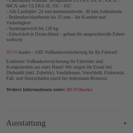
- Laufradsatz wählbar: ax-lightness ULTRA 35CX / 45CX /
60CX oder ULTRA SL 35C / 45C
- Alle Laufräder: 24 mm Innenmaulweite, 30 mm Außenbreite
- Reifendurchlaufbreite bis 35 mm – für Komfort und
Vielseitigkeit
- Systemgewicht bis 120 kg
- Entwickelt in Deutschland – gebaut für anspruchsvolle Fahrer
weltweit
BENO
kasko – DIE Vollkaskoversicherung für Ihr Fahrrad!
Exklusive Vollkaskoversicherung für Fahrräder und
Komponenten aus einer Hand! Wir sorgen für Ersatz bei
Diebstahl (inkl. Zubehör), Vandalismus, Verschleiß, Elektronik,
Fall- und Sturzschäden (auch bei Jedermann-Rennen).
Weitere Informationen unter:
BENOkasko
Ausstattung