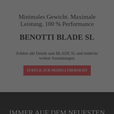
Vorbaulänge (mm)
90
Minimales Gewicht. Maximale
Leistung. 100 % Performance
Reach (mm)
75
BENOTTI BLADE SL
Drop (mm)
120
Erfahre alle Details zum BLADE SL und entdecke
weitere Ausstattungen.
Winkel (°)
–10
ZURÜCK ZUR MODELLÜBERSICHT
Lenkerklemmung
1-1/8"
Spacer (cm)
4 (3x1 cm, 1x0,5
IMMER AUF DEM NEUESTEN