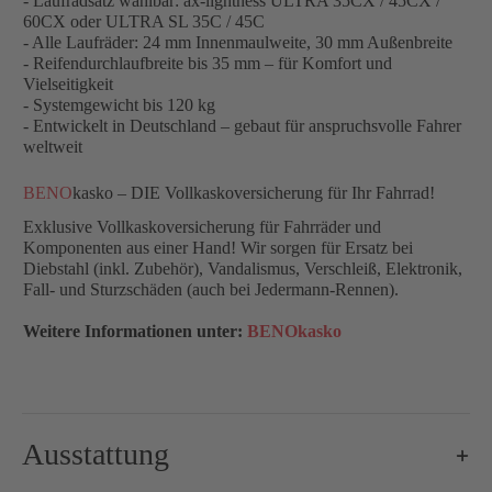
- Laufradsatz wählbar: ax-lightness ULTRA 35CX / 45CX /
60CX oder ULTRA SL 35C / 45C
- Alle Laufräder: 24 mm Innenmaulweite, 30 mm Außenbreite
- Reifendurchlaufbreite bis 35 mm – für Komfort und
Vielseitigkeit
- Systemgewicht bis 120 kg
- Entwickelt in Deutschland – gebaut für anspruchsvolle Fahrer
weltweit
BENO
kasko – DIE Vollkaskoversicherung für Ihr Fahrrad!
Exklusive Vollkaskoversicherung für Fahrräder und
Komponenten aus einer Hand! Wir sorgen für Ersatz bei
Diebstahl (inkl. Zubehör), Vandalismus, Verschleiß, Elektronik,
Fall- und Sturzschäden (auch bei Jedermann-Rennen).
Weitere Informationen unter:
BENOkasko
Ausstattung