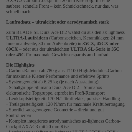
AXAC3 Carbon-Cockpit mit 20 mm Rise sorgt für eine
saubere, schnelle Front – kein Schnickschnack, nur das, was
schnell macht.
Laufradsatz – ultraleicht oder aerodynamisch stark
Zum BLADE SL Dura-Ace Di2 wählst du aus den ax-lightness
ULTRA-Laufrädern
(Carbonspeichen, Keramiklager, 24 mm
Innenmaulweite, 30 mm Außenbreite) in
35CX, 45CX oder
60CX
– oder aus der ultraleichten
ULTRA SL-Serie
in
35C
oder 45C
für maximale Gewichtsersparnis am Laufrad.
Die Highlights
- Carbon-Rahmen ab 780 g aus T1100 High-Modulus-Carbon –
für maximale Kletter-Performance und effektive Sprints
- Systemgewicht ab 6,25 kg (je nach Ausstattung)
- Schaltgruppe Shimano Dura-Ace Di2 – Shimanos
elektronische Topgruppe, erprobt im Profi-Rennsport
- Lenkkopfsteifigkeit: 170 N/° für direktes, präzises Handling
- Tretlagersteifigkeit: 120 N/mm für maximale Kraftübertragung
- Sportlich-ausgewogene Geometrie – direkt und gut
kontrollierbar
- Komplett integriertes aerodynamisches ax-lightness Carbon-
Cockpit AXAC3 mit 20 mm Rise