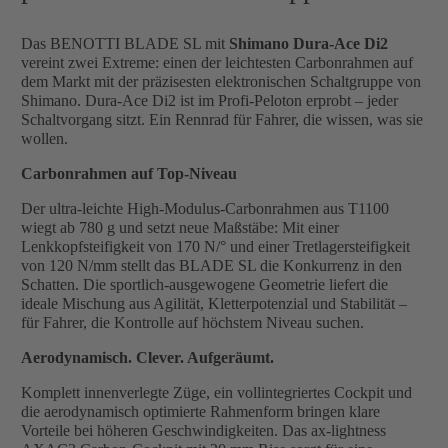
Das BENOTTI BLADE SL mit
Shimano Dura-Ace Di2
vereint zwei Extreme: einen der leichtesten Carbonrahmen auf
dem Markt mit der präzisesten elektronischen Schaltgruppe von
Shimano. Dura-Ace Di2 ist im Profi-Peloton erprobt – jeder
Schaltvorgang sitzt. Ein Rennrad für Fahrer, die wissen, was sie
wollen.
Carbonrahmen auf Top-Niveau
Der ultra-leichte High-Modulus-Carbonrahmen aus T1100
wiegt ab 780 g und setzt neue Maßstäbe: Mit einer
Lenkkopfsteifigkeit von 170 N/° und einer Tretlagersteifigkeit
von 120 N/mm stellt das BLADE SL die Konkurrenz in den
Schatten. Die sportlich-ausgewogene Geometrie liefert die
ideale Mischung aus Agilität, Kletterpotenzial und Stabilität –
für Fahrer, die Kontrolle auf höchstem Niveau suchen.
Aerodynamisch. Clever. Aufgeräumt.
Komplett innenverlegte Züge, ein vollintegriertes Cockpit und
die aerodynamisch optimierte Rahmenform bringen klare
Vorteile bei höheren Geschwindigkeiten. Das ax-lightness