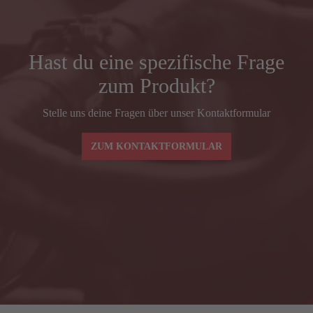
REACH
372
Vorbaulänge (mm)
90
Hast du eine spezifische Frage
zum Produkt?
Lenkerbreite (mm) Mitte–Mitte BSH
380
Stelle uns deine Fragen über unser Kontaktformular
Spacer (mm)
30
ZUM KONTAKTFORMULAR
Lenkerbreiten und -vorbaulängen ax-lightness
AXAC3
BLADE SL – Grö
Lenkerbreite (mm) Mitte–Mitte BSH
380