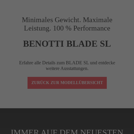
Vorbaulänge (mm)
90
Minimales Gewicht. Maximale
Leistung. 100 % Performance
Reach (mm)
75
BENOTTI BLADE SL
Drop (mm)
120
Erfahre alle Details zum BLADE SL und entdecke
weitere Ausstattungen.
Winkel (°)
–10
ZURÜCK ZUR MODELLÜBERSICHT
Lenkerklemmung
1-1/8"
Spacer (cm)
4 (3x1 cm, 1x0,5
IMMER AUF DEM NEUESTEN