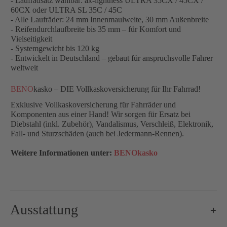
- Laufradsatz wählbar: ax-lightness ULTRA 35CX / 45CX /
60CX oder ULTRA SL 35C / 45C
- Alle Laufräder: 24 mm Innenmaulweite, 30 mm Außenbreite
- Reifendurchlaufbreite bis 35 mm – für Komfort und
Vielseitigkeit
- Systemgewicht bis 120 kg
- Entwickelt in Deutschland – gebaut für anspruchsvolle Fahrer
weltweit
BENO
kasko – DIE Vollkaskoversicherung für Ihr Fahrrad!
Exklusive Vollkaskoversicherung für Fahrräder und
Komponenten aus einer Hand! Wir sorgen für Ersatz bei
Diebstahl (inkl. Zubehör), Vandalismus, Verschleiß, Elektronik,
Fall- und Sturzschäden (auch bei Jedermann-Rennen).
Weitere Informationen unter:
BENOkasko
Ausstattung