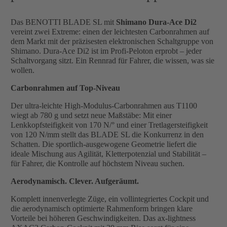
Das BENOTTI BLADE SL mit
Shimano Dura-Ace Di2
vereint zwei Extreme: einen der leichtesten Carbonrahmen auf
dem Markt mit der präzisesten elektronischen Schaltgruppe von
Shimano. Dura-Ace Di2 ist im Profi-Peloton erprobt – jeder
Schaltvorgang sitzt. Ein Rennrad für Fahrer, die wissen, was sie
wollen.
Carbonrahmen auf Top-Niveau
Der ultra-leichte High-Modulus-Carbonrahmen aus T1100
wiegt ab 780 g und setzt neue Maßstäbe: Mit einer
Lenkkopfsteifigkeit von 170 N/° und einer Tretlagersteifigkeit
von 120 N/mm stellt das BLADE SL die Konkurrenz in den
Schatten. Die sportlich-ausgewogene Geometrie liefert die
ideale Mischung aus Agilität, Kletterpotenzial und Stabilität –
für Fahrer, die Kontrolle auf höchstem Niveau suchen.
Aerodynamisch. Clever. Aufgeräumt.
Komplett innenverlegte Züge, ein vollintegriertes Cockpit und
die aerodynamisch optimierte Rahmenform bringen klare
Vorteile bei höheren Geschwindigkeiten. Das ax-lightness