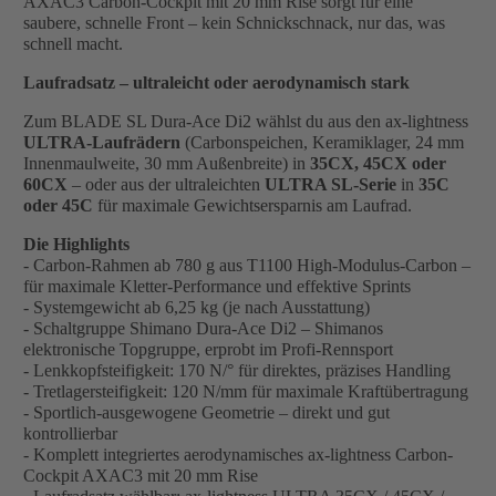
AXAC3 Carbon-Cockpit mit 20 mm Rise sorgt für eine
saubere, schnelle Front – kein Schnickschnack, nur das, was
schnell macht.
Laufradsatz – ultraleicht oder aerodynamisch stark
Zum BLADE SL Dura-Ace Di2 wählst du aus den ax-lightness
ULTRA-Laufrädern
(Carbonspeichen, Keramiklager, 24 mm
Innenmaulweite, 30 mm Außenbreite) in
35CX, 45CX oder
60CX
– oder aus der ultraleichten
ULTRA SL-Serie
in
35C
oder 45C
für maximale Gewichtsersparnis am Laufrad.
Die Highlights
- Carbon-Rahmen ab 780 g aus T1100 High-Modulus-Carbon –
für maximale Kletter-Performance und effektive Sprints
- Systemgewicht ab 6,25 kg (je nach Ausstattung)
- Schaltgruppe Shimano Dura-Ace Di2 – Shimanos
elektronische Topgruppe, erprobt im Profi-Rennsport
- Lenkkopfsteifigkeit: 170 N/° für direktes, präzises Handling
- Tretlagersteifigkeit: 120 N/mm für maximale Kraftübertragung
- Sportlich-ausgewogene Geometrie – direkt und gut
kontrollierbar
- Komplett integriertes aerodynamisches ax-lightness Carbon-
Cockpit AXAC3 mit 20 mm Rise