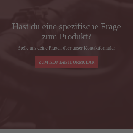
REACH
372
Vorbaulänge (mm)
90
Hast du eine spezifische Frage
zum Produkt?
Lenkerbreite (mm) Mitte–Mitte BSH
380
Stelle uns deine Fragen über unser Kontaktformular
Spacer (mm)
30
ZUM KONTAKTFORMULAR
Lenkerbreiten und -vorbaulängen ax-lightness
AXAC3
BLADE SL – Grö
Lenkerbreite (mm) Mitte–Mitte BSH
380