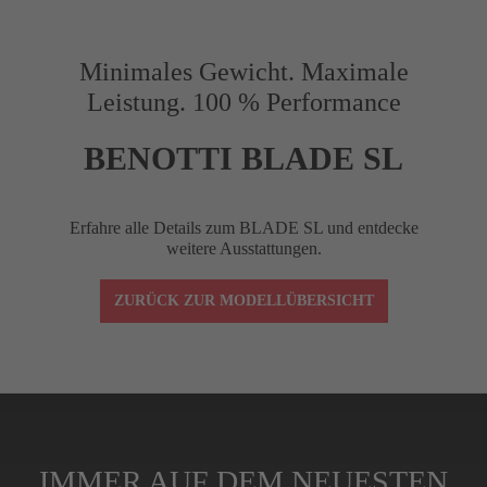
Vorbaulänge (mm)
90
Minimales Gewicht. Maximale
Leistung. 100 % Performance
Reach (mm)
75
BENOTTI BLADE SL
Drop (mm)
120
Erfahre alle Details zum BLADE SL und entdecke
weitere Ausstattungen.
Winkel (°)
–10
ZURÜCK ZUR MODELLÜBERSICHT
Lenkerklemmung
1-1/8"
Spacer (cm)
4 (3x1 cm, 1x0,5
IMMER AUF DEM NEUESTEN