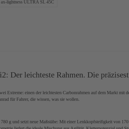
ax-lightness ULTRA SL 45C
 Der leichteste Rahmen. Die präzises
wei Extreme: einen der leichtesten Carbonrahmen auf dem Markt mit d
nnrad für Fahrer, die wissen, was sie wollen.
80 g und setzt neue Maßstäbe: Mit einer Lenkkopfsteifigkeit von 170
rie liefert die ideale Mischung aus Agilität, Kletterpotenzial und Sta