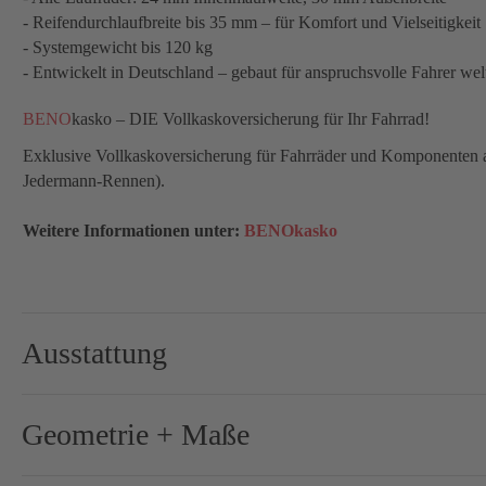
- Reifendurchlaufbreite bis 35 mm – für Komfort und Vielseitigkeit
- Systemgewicht bis 120 kg
- Entwickelt in Deutschland – gebaut für anspruchsvolle Fahrer wel
BENO
kasko – DIE Vollkaskoversicherung für Ihr Fahrrad!
Exklusive Vollkaskoversicherung für Fahrräder und Komponenten aus
Jedermann-Rennen).
Weitere Informationen unter:
BENOkasko
Ausstattung
Brems-Schalthebel:
Shima
Geometrie + Maße
Bremse-/Bremsscheiben:
160 