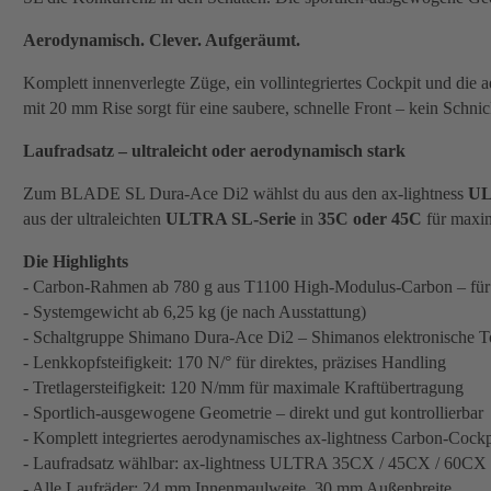
Aerodynamisch. Clever. Aufgeräumt.
Komplett innenverlegte Züge, ein vollintegriertes Cockpit und di
mit 20 mm Rise sorgt für eine saubere, schnelle Front – kein Schni
Laufradsatz – ultraleicht oder aerodynamisch stark
Zum BLADE SL Dura-Ace Di2 wählst du aus den ax-lightness
UL
aus der ultraleichten
ULTRA SL-Serie
in
35C oder 45C
für maxim
Die Highlights
- Carbon-Rahmen ab 780 g aus T1100 High-Modulus-Carbon – für m
- Systemgewicht ab 6,25 kg (je nach Ausstattung)
- Schaltgruppe Shimano Dura-Ace Di2 – Shimanos elektronische To
- Lenkkopfsteifigkeit: 170 N/° für direktes, präzises Handling
- Tretlagersteifigkeit: 120 N/mm für maximale Kraftübertragung
- Sportlich-ausgewogene Geometrie – direkt und gut kontrollierbar
- Komplett integriertes aerodynamisches ax-lightness Carbon-Co
- Laufradsatz wählbar: ax-lightness ULTRA 35CX / 45CX / 60C
- Alle Laufräder: 24 mm Innenmaulweite, 30 mm Außenbreite