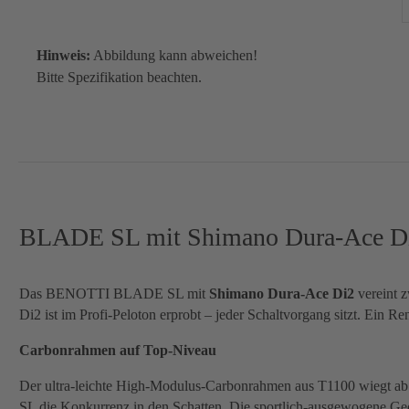
Hinweis:
Abbildung kann abweichen!
Bitte Spezifikation beachten.
BLADE SL mit Shimano Dura-Ace Di2:
Das BENOTTI BLADE SL mit
Shimano Dura-Ace Di2
vereint z
Di2 ist im Profi-Peloton erprobt – jeder Schaltvorgang sitzt. Ein Re
Carbonrahmen auf Top-Niveau
Der ultra-leichte High-Modulus-Carbonrahmen aus T1100 wiegt ab 7
SL die Konkurrenz in den Schatten. Die sportlich-ausgewogene Geomet