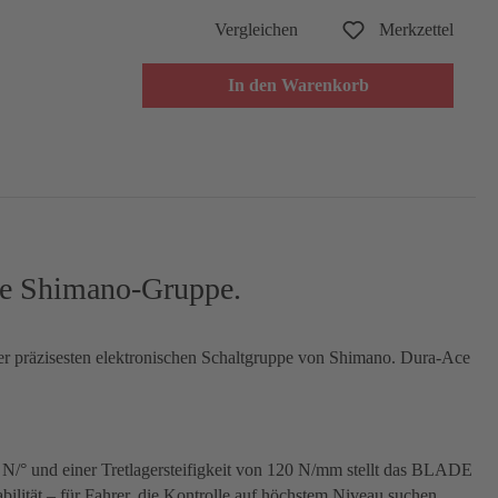
Vergleichen
Merkzettel
In den Warenkorb
te Shimano-Gruppe.
er präzisesten elektronischen Schaltgruppe von Shimano. Dura-Ace
 N/° und einer Tretlagersteifigkeit von 120 N/mm stellt das BLADE
bilität – für Fahrer, die Kontrolle auf höchstem Niveau suchen.