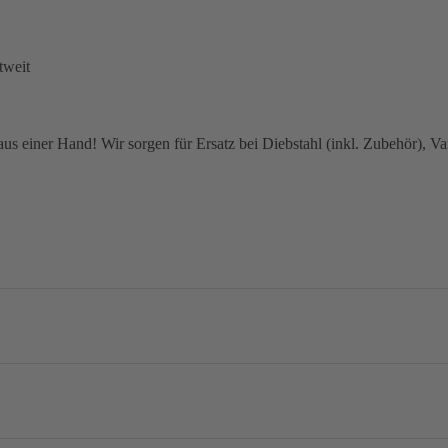
tweit
 einer Hand! Wir sorgen für Ersatz bei Diebstahl (inkl. Zubehör), Van
no Dura-Ace R9270, 2x12-speed
mm / 160 mm