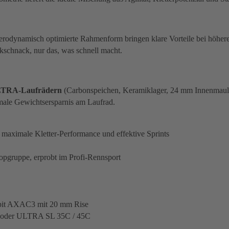
e aerodynamisch optimierte Rahmenform bringen klare Vorteile bei hö
ckschnack, nur das, was schnell macht.
TRA-Laufrädern
(Carbonspeichen, Keramiklager, 24 mm Innenmaul
ale Gewichtsersparnis am Laufrad.
aximale Kletter-Performance und effektive Sprints
pgruppe, erprobt im Profi-Rennsport
ckpit AXAC3 mit 20 mm Rise
X oder ULTRA SL 35C / 45C