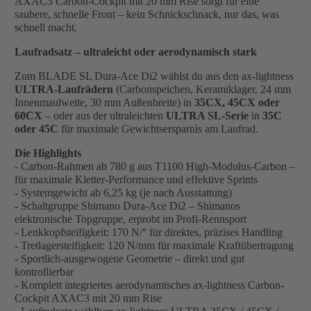
AXAC3 Carbon-Cockpit mit 20 mm Rise sorgt für eine
saubere, schnelle Front – kein Schnickschnack, nur das, was
schnell macht.
Laufradsatz – ultraleicht oder aerodynamisch stark
Zum BLADE SL Dura-Ace Di2 wählst du aus den ax-lightness
ULTRA-Laufrädern
(Carbonspeichen, Keramiklager, 24 mm
Innenmaulweite, 30 mm Außenbreite) in
35CX, 45CX oder
60CX
– oder aus der ultraleichten
ULTRA SL-Serie
in
35C
oder 45C
für maximale Gewichtsersparnis am Laufrad.
Die Highlights
- Carbon-Rahmen ab 780 g aus T1100 High-Modulus-Carbon –
für maximale Kletter-Performance und effektive Sprints
- Systemgewicht ab 6,25 kg (je nach Ausstattung)
- Schaltgruppe Shimano Dura-Ace Di2 – Shimanos
elektronische Topgruppe, erprobt im Profi-Rennsport
- Lenkkopfsteifigkeit: 170 N/° für direktes, präzises Handling
- Tretlagersteifigkeit: 120 N/mm für maximale Kraftübertragung
- Sportlich-ausgewogene Geometrie – direkt und gut
kontrollierbar
- Komplett integriertes aerodynamisches ax-lightness Carbon-
Cockpit AXAC3 mit 20 mm Rise