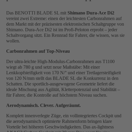
Das BENOTTI BLADE SL mit
Shimano Dura-Ace Di2
vereint zwei Extreme: einen der leichtesten Carbonrahmen auf
dem Markt mit der präzisesten elektronischen Schaltgruppe von
Shimano. Dura-Ace Di2 ist im Profi-Peloton erprobt – jeder
Schaltvorgang sitzt. Ein Rennrad für Fahrer, die wissen, was sie
wollen.
Carbonrahmen auf Top-Niveau
Der ultra-leichte High-Modulus-Carbonrahmen aus T1100
wiegt ab 780 g und setzt neue Maßstäbe: Mit einer
Lenkkopfsteifigkeit von 170 N/° und einer Tretlagersteifigkeit
von 120 N/mm stellt das BLADE SL die Konkurrenz in den
Schatten. Die sportlich-ausgewogene Geometrie liefert die
ideale Mischung aus Agilität, Kletterpotenzial und Stabilität –
für Fahrer, die Kontrolle auf höchstem Niveau suchen.
Aerodynamisch. Clever. Aufgeräumt.
Komplett innenverlegte Züge, ein vollintegriertes Cockpit und
die aerodynamisch optimierte Rahmenform bringen klare
Vorteile bei höheren Geschwindigkeiten. Das ax-lightness