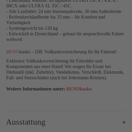
- Laufradsatz wählbar: ax-lightness ULTRA 35CX / 45CX /
60CX oder ULTRA SL 35C / 45C
- Alle Laufräder: 24 mm Innenmaulweite, 30 mm Außenbreite
- Reifendurchlaufbreite bis 35 mm – für Komfort und
Vielseitigkeit
- Systemgewicht bis 120 kg
- Entwickelt in Deutschland – gebaut für anspruchsvolle Fahrer
weltweit
BENO
kasko – DIE Vollkaskoversicherung für Ihr Fahrrad!
Exklusive Vollkaskoversicherung für Fahrräder und
Komponenten aus einer Hand! Wir sorgen für Ersatz bei
Diebstahl (inkl. Zubehör), Vandalismus, Verschleiß, Elektronik,
Fall- und Sturzschäden (auch bei Jedermann-Rennen).
Weitere Informationen unter:
BENOkasko
Ausstattung