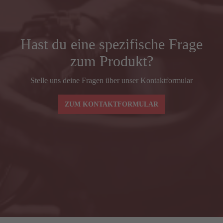
REACH
372
Vorbaulänge (mm)
90
Hast du eine spezifische Frage
zum Produkt?
Lenkerbreite (mm) Mitte–Mitte BSH
380
Stelle uns deine Fragen über unser Kontaktformular
Spacer (mm)
30
ZUM KONTAKTFORMULAR
Lenkerbreiten und -vorbaulängen ax-lightness
AXAC3
BLADE SL – Grö
Lenkerbreite (mm) Mitte–Mitte BSH
380