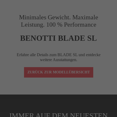
Vorbaulänge (mm)
90
Minimales Gewicht. Maximale
Leistung. 100 % Performance
Reach (mm)
75
BENOTTI BLADE SL
Drop (mm)
120
Erfahre alle Details zum BLADE SL und entdecke
weitere Ausstattungen.
Winkel (°)
–10
ZURÜCK ZUR MODELLÜBERSICHT
Lenkerklemmung
1-1/8"
Spacer (cm)
4 (3x1 cm, 1x0,5
IMMER AUF DEM NEUESTEN