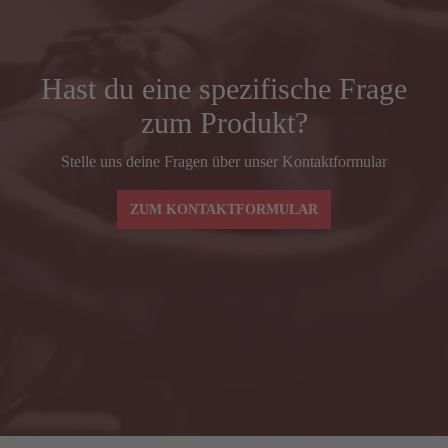
REACH
372
Vorbaulänge (mm)
90
Hast du eine spezifische Frage
zum Produkt?
Lenkerbreite (mm) Mitte–Mitte BSH
380
Stelle uns deine Fragen über unser Kontaktformular
Spacer (mm)
30
ZUM KONTAKTFORMULAR
Lenkerbreiten und -vorbaulängen ax-lightness
AXAC3
BLADE SL – Grö
Lenkerbreite (mm) Mitte–Mitte BSH
380