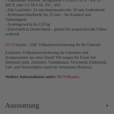
- Laufradsatz wählbar: ax-lightness ULTRA 35CX / 45CX /
60CX oder ULTRA SL 35C / 45C
- Alle Laufräder: 24 mm Innenmaulweite, 30 mm Außenbreite
- Reifendurchlaufbreite bis 35 mm – für Komfort und
Vielseitigkeit
- Systemgewicht bis 120 kg
- Entwickelt in Deutschland – gebaut für anspruchsvolle Fahrer
weltweit
BENO
kasko – DIE Vollkaskoversicherung für Ihr Fahrrad!
Exklusive Vollkaskoversicherung für Fahrräder und
Komponenten aus einer Hand! Wir sorgen für Ersatz bei
Diebstahl (inkl. Zubehör), Vandalismus, Verschleiß, Elektronik,
Fall- und Sturzschäden (auch bei Jedermann-Rennen).
Weitere Informationen unter:
BENOkasko
Ausstattung