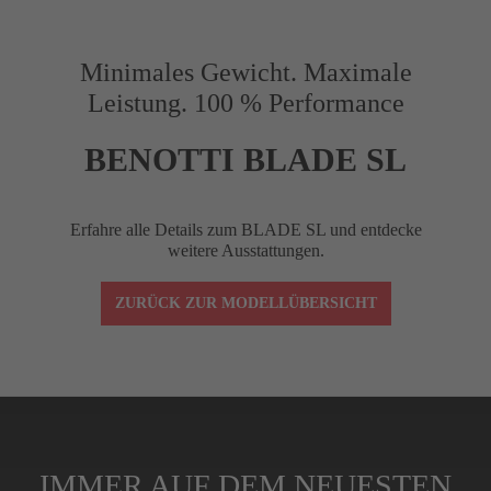
Vorbaulänge (mm)
90
Minimales Gewicht. Maximale
Leistung. 100 % Performance
Reach (mm)
75
BENOTTI BLADE SL
Drop (mm)
120
Erfahre alle Details zum BLADE SL und entdecke
weitere Ausstattungen.
Winkel (°)
–10
ZURÜCK ZUR MODELLÜBERSICHT
Lenkerklemmung
1-1/8"
Spacer (cm)
4 (3x1 cm, 1x0,5
IMMER AUF DEM NEUESTEN