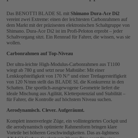
Das BENOTTI BLADE SL mit
Shimano Dura-Ace Di2
vereint zwei Extreme: einen der leichtesten Carbonrahmen auf
dem Markt mit der präzisesten elektronischen Schaltgruppe von
Shimano. Dura-Ace Di2 ist im Profi-Peloton erprobt – jeder
Schaltvorgang sitzt. Ein Rennrad für Fahrer, die wissen, was sie
wollen.
Carbonrahmen auf Top-Niveau
Der ultra-leichte High-Modulus-Carbonrahmen aus T1100
wiegt ab 780 g und setzt neue Maßstäbe: Mit einer
Lenkkopfsteifigkeit von 170 N/° und einer Tretlagersteifigkeit
von 120 N/mm stellt das BLADE SL die Konkurrenz in den
Schatten. Die sportlich-ausgewogene Geometrie liefert die
ideale Mischung aus Agilität, Kletterpotenzial und Stabilität –
für Fahrer, die Kontrolle auf höchstem Niveau suchen.
Aerodynamisch. Clever. Aufgeräumt.
Komplett innenverlegte Züge, ein vollintegriertes Cockpit und
die aerodynamisch optimierte Rahmenform bringen klare
Vorteile bei höheren Geschwindigkeiten. Das ax-lightness