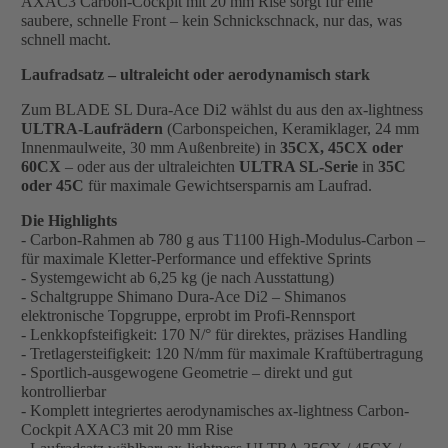
AXAC3 Carbon-Cockpit mit 20 mm Rise sorgt für eine
saubere, schnelle Front – kein Schnickschnack, nur das, was
schnell macht.
Laufradsatz – ultraleicht oder aerodynamisch stark
Zum BLADE SL Dura-Ace Di2 wählst du aus den ax-lightness
ULTRA-Laufrädern
(Carbonspeichen, Keramiklager, 24 mm
Innenmaulweite, 30 mm Außenbreite) in
35CX, 45CX oder
60CX
– oder aus der ultraleichten
ULTRA SL-Serie
in
35C
oder 45C
für maximale Gewichtsersparnis am Laufrad.
Die Highlights
- Carbon-Rahmen ab 780 g aus T1100 High-Modulus-Carbon –
für maximale Kletter-Performance und effektive Sprints
- Systemgewicht ab 6,25 kg (je nach Ausstattung)
- Schaltgruppe Shimano Dura-Ace Di2 – Shimanos
elektronische Topgruppe, erprobt im Profi-Rennsport
- Lenkkopfsteifigkeit: 170 N/° für direktes, präzises Handling
- Tretlagersteifigkeit: 120 N/mm für maximale Kraftübertragung
- Sportlich-ausgewogene Geometrie – direkt und gut
kontrollierbar
- Komplett integriertes aerodynamisches ax-lightness Carbon-
Cockpit AXAC3 mit 20 mm Rise