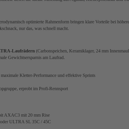
e aerodynamisch optimierte Rahmenform bringen klare Vorteile bei hö
ckschnack, nur das, was schnell macht.
TRA-Laufrädern
(Carbonspeichen, Keramiklager, 24 mm Innenmaul
ale Gewichtsersparnis am Laufrad.
aximale Kletter-Performance und effektive Sprints
pgruppe, erprobt im Profi-Rennsport
ckpit AXAC3 mit 20 mm Rise
X oder ULTRA SL 35C / 45C