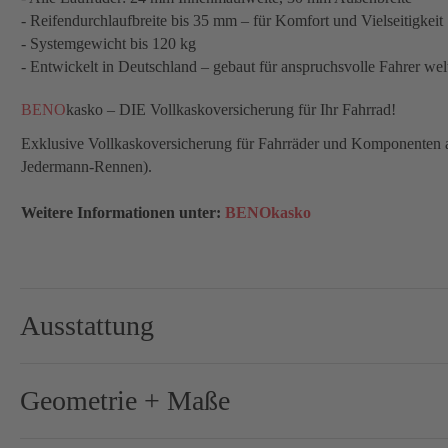
- Reifendurchlaufbreite bis 35 mm – für Komfort und Vielseitigkeit
- Systemgewicht bis 120 kg
- Entwickelt in Deutschland – gebaut für anspruchsvolle Fahrer wel
BENO
kasko – DIE Vollkaskoversicherung für Ihr Fahrrad!
Exklusive Vollkaskoversicherung für Fahrräder und Komponenten aus
Jedermann-Rennen).
Weitere Informationen unter:
BENOkasko
Ausstattung
Brems-Schalthebel:
Shima
Geometrie + Maße
Bremse-/Bremsscheiben:
160 