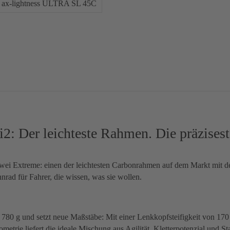
ax-lightness ULTRA SL 45C
 Der leichteste Rahmen. Die präzises
wei Extreme: einen der leichtesten Carbonrahmen auf dem Markt mit d
nnrad für Fahrer, die wissen, was sie wollen.
80 g und setzt neue Maßstäbe: Mit einer Lenkkopfsteifigkeit von 170
rie liefert die ideale Mischung aus Agilität, Kletterpotenzial und Sta