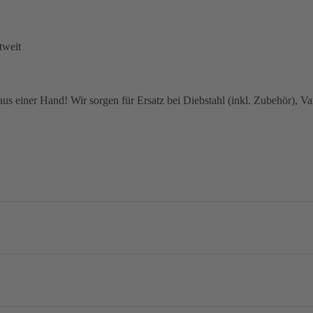
tweit
 einer Hand! Wir sorgen für Ersatz bei Diebstahl (inkl. Zubehör), Van
no Dura-Ace R9270, 2x12-speed
mm / 160 mm