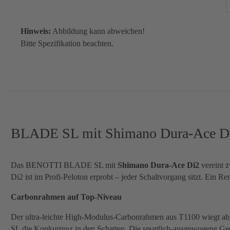
Hinweis:
Abbildung kann abweichen!
Bitte Spezifikation beachten.
BLADE SL mit Shimano Dura-Ace Di2:
Das BENOTTI BLADE SL mit
Shimano Dura-Ace Di2
vereint z
Di2 ist im Profi-Peloton erprobt – jeder Schaltvorgang sitzt. Ein Re
Carbonrahmen auf Top-Niveau
Der ultra-leichte High-Modulus-Carbonrahmen aus T1100 wiegt ab 7
SL die Konkurrenz in den Schatten. Die sportlich-ausgewogene Geomet