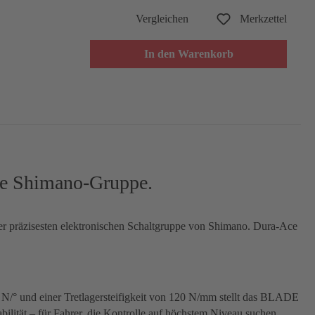
Vergleichen
Merkzettel
In den Warenkorb
te Shimano-Gruppe.
er präzisesten elektronischen Schaltgruppe von Shimano. Dura-Ace
 N/° und einer Tretlagersteifigkeit von 120 N/mm stellt das BLADE
bilität – für Fahrer, die Kontrolle auf höchstem Niveau suchen.