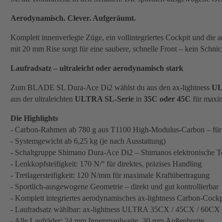
Aerodynamisch. Clever. Aufgeräumt.
Komplett innenverlegte Züge, ein vollintegriertes Cockpit und di
mit 20 mm Rise sorgt für eine saubere, schnelle Front – kein Schni
Laufradsatz – ultraleicht oder aerodynamisch stark
Zum BLADE SL Dura-Ace Di2 wählst du aus den ax-lightness
UL
aus der ultraleichten
ULTRA SL-Serie
in
35C oder 45C
für maxim
Die Highlights
- Carbon-Rahmen ab 780 g aus T1100 High-Modulus-Carbon – für m
- Systemgewicht ab 6,25 kg (je nach Ausstattung)
- Schaltgruppe Shimano Dura-Ace Di2 – Shimanos elektronische To
- Lenkkopfsteifigkeit: 170 N/° für direktes, präzises Handling
- Tretlagersteifigkeit: 120 N/mm für maximale Kraftübertragung
- Sportlich-ausgewogene Geometrie – direkt und gut kontrollierbar
- Komplett integriertes aerodynamisches ax-lightness Carbon-Co
- Laufradsatz wählbar: ax-lightness ULTRA 35CX / 45CX / 60C
- Alle Laufräder: 24 mm Innenmaulweite, 30 mm Außenbreite