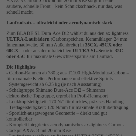
AXAC3 Carbon-Cockpit mit 20 mm Rise sorgt für eine
saubere, schnelle Front – kein Schnickschnack, nur das, was
schnell macht.
Laufradsatz – ultraleicht oder aerodynamisch stark
Zum BLADE SL Dura-Ace Di2 wählst du aus den ax-lightness
ULTRA-Laufrädern
(Carbonspeichen, Keramiklager, 24 mm
Innenmaulweite, 30 mm Außenbreite) in
35CX, 45CX oder
60CX
– oder aus der ultraleichten
ULTRA SL-Serie
in
35C
oder 45C
für maximale Gewichtsersparnis am Laufrad.
Die Highlights
- Carbon-Rahmen ab 780 g aus T1100 High-Modulus-Carbon –
für maximale Kletter-Performance und effektive Sprints
- Systemgewicht ab 6,25 kg (je nach Ausstattung)
- Schaltgruppe Shimano Dura-Ace Di2 – Shimanos
elektronische Topgruppe, erprobt im Profi-Rennsport
- Lenkkopfsteifigkeit: 170 N/° für direktes, präzises Handling
- Tretlagersteifigkeit: 120 N/mm für maximale Kraftübertragung
- Sportlich-ausgewogene Geometrie – direkt und gut
kontrollierbar
- Komplett integriertes aerodynamisches ax-lightness Carbon-
Cockpit AXAC3 mit 20 mm Rise