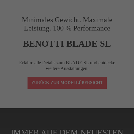
Vorbaulänge (mm)
90
Minimales Gewicht. Maximale
Leistung. 100 % Performance
Reach (mm)
75
BENOTTI BLADE SL
Drop (mm)
120
Erfahre alle Details zum BLADE SL und entdecke
weitere Ausstattungen.
Winkel (°)
–10
ZURÜCK ZUR MODELLÜBERSICHT
Lenkerklemmung
1-1/8"
Spacer (cm)
4 (3x1 cm, 1x0,5
IMMER AUF DEM NEUESTEN