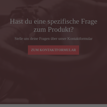
REACH
372
Vorbaulänge (mm)
90
Hast du eine spezifische Frage
zum Produkt?
Lenkerbreite (mm) Mitte–Mitte BSH
380
Stelle uns deine Fragen über unser Kontaktformular
Spacer (mm)
30
ZUM KONTAKTFORMULAR
Lenkerbreiten und -vorbaulängen ax-lightness
AXAC3
BLADE SL – Grö
Lenkerbreite (mm) Mitte–Mitte BSH
380