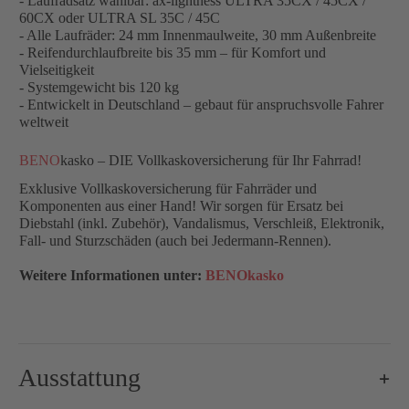
- Laufradsatz wählbar: ax-lightness ULTRA 35CX / 45CX /
60CX oder ULTRA SL 35C / 45C
- Alle Laufräder: 24 mm Innenmaulweite, 30 mm Außenbreite
- Reifendurchlaufbreite bis 35 mm – für Komfort und
Vielseitigkeit
- Systemgewicht bis 120 kg
- Entwickelt in Deutschland – gebaut für anspruchsvolle Fahrer
weltweit
BENO
kasko – DIE Vollkaskoversicherung für Ihr Fahrrad!
Exklusive Vollkaskoversicherung für Fahrräder und
Komponenten aus einer Hand! Wir sorgen für Ersatz bei
Diebstahl (inkl. Zubehör), Vandalismus, Verschleiß, Elektronik,
Fall- und Sturzschäden (auch bei Jedermann-Rennen).
Weitere Informationen unter:
BENOkasko
Ausstattung