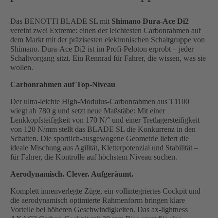
Das BENOTTI BLADE SL mit
Shimano Dura-Ace Di2
vereint zwei Extreme: einen der leichtesten Carbonrahmen auf
dem Markt mit der präzisesten elektronischen Schaltgruppe von
Shimano. Dura-Ace Di2 ist im Profi-Peloton erprobt – jeder
Schaltvorgang sitzt. Ein Rennrad für Fahrer, die wissen, was sie
wollen.
Carbonrahmen auf Top-Niveau
Der ultra-leichte High-Modulus-Carbonrahmen aus T1100
wiegt ab 780 g und setzt neue Maßstäbe: Mit einer
Lenkkopfsteifigkeit von 170 N/° und einer Tretlagersteifigkeit
von 120 N/mm stellt das BLADE SL die Konkurrenz in den
Schatten. Die sportlich-ausgewogene Geometrie liefert die
ideale Mischung aus Agilität, Kletterpotenzial und Stabilität –
für Fahrer, die Kontrolle auf höchstem Niveau suchen.
Aerodynamisch. Clever. Aufgeräumt.
Komplett innenverlegte Züge, ein vollintegriertes Cockpit und
die aerodynamisch optimierte Rahmenform bringen klare
Vorteile bei höheren Geschwindigkeiten. Das ax-lightness