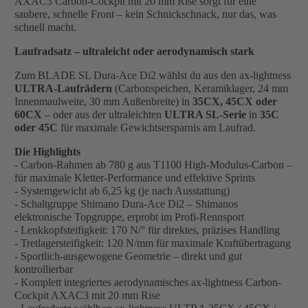
AXAC3 Carbon-Cockpit mit 20 mm Rise sorgt für eine
saubere, schnelle Front – kein Schnickschnack, nur das, was
schnell macht.
Laufradsatz – ultraleicht oder aerodynamisch stark
Zum BLADE SL Dura-Ace Di2 wählst du aus den ax-lightness
ULTRA-Laufrädern
(Carbonspeichen, Keramiklager, 24 mm
Innenmaulweite, 30 mm Außenbreite) in
35CX, 45CX oder
60CX
– oder aus der ultraleichten
ULTRA SL-Serie
in
35C
oder 45C
für maximale Gewichtsersparnis am Laufrad.
Die Highlights
- Carbon-Rahmen ab 780 g aus T1100 High-Modulus-Carbon –
für maximale Kletter-Performance und effektive Sprints
- Systemgewicht ab 6,25 kg (je nach Ausstattung)
- Schaltgruppe Shimano Dura-Ace Di2 – Shimanos
elektronische Topgruppe, erprobt im Profi-Rennsport
- Lenkkopfsteifigkeit: 170 N/° für direktes, präzises Handling
- Tretlagersteifigkeit: 120 N/mm für maximale Kraftübertragung
- Sportlich-ausgewogene Geometrie – direkt und gut
kontrollierbar
- Komplett integriertes aerodynamisches ax-lightness Carbon-
Cockpit AXAC3 mit 20 mm Rise