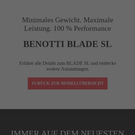
Vorbaulänge (mm)
90
Minimales Gewicht. Maximale
Leistung. 100 % Performance
Reach (mm)
75
BENOTTI BLADE SL
Drop (mm)
120
Erfahre alle Details zum BLADE SL und entdecke
weitere Ausstattungen.
Winkel (°)
–10
ZURÜCK ZUR MODELLÜBERSICHT
Lenkerklemmung
1-1/8"
Spacer (cm)
4 (3x1 cm, 1x0,5
IMMER AUF DEM NEUESTEN