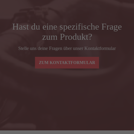
REACH
372
Vorbaulänge (mm)
90
Hast du eine spezifische Frage
zum Produkt?
Lenkerbreite (mm) Mitte–Mitte BSH
380
Stelle uns deine Fragen über unser Kontaktformular
Spacer (mm)
30
ZUM KONTAKTFORMULAR
Lenkerbreiten und -vorbaulängen ax-lightness
AXAC3
BLADE SL – Grö
Lenkerbreite (mm) Mitte–Mitte BSH
380