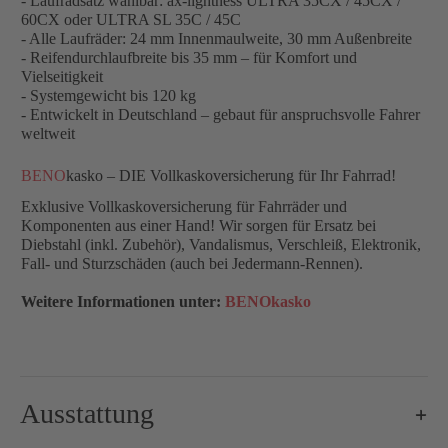
- Laufradsatz wählbar: ax-lightness ULTRA 35CX / 45CX /
60CX oder ULTRA SL 35C / 45C
- Alle Laufräder: 24 mm Innenmaulweite, 30 mm Außenbreite
- Reifendurchlaufbreite bis 35 mm – für Komfort und
Vielseitigkeit
- Systemgewicht bis 120 kg
- Entwickelt in Deutschland – gebaut für anspruchsvolle Fahrer
weltweit
BENO
kasko – DIE Vollkaskoversicherung für Ihr Fahrrad!
Exklusive Vollkaskoversicherung für Fahrräder und
Komponenten aus einer Hand! Wir sorgen für Ersatz bei
Diebstahl (inkl. Zubehör), Vandalismus, Verschleiß, Elektronik,
Fall- und Sturzschäden (auch bei Jedermann-Rennen).
Weitere Informationen unter:
BENOkasko
Ausstattung