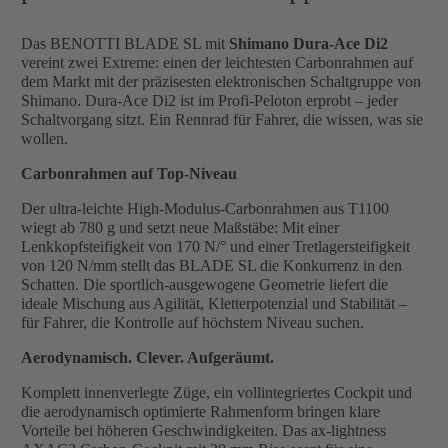
Das BENOTTI BLADE SL mit
Shimano Dura-Ace Di2
vereint zwei Extreme: einen der leichtesten Carbonrahmen auf
dem Markt mit der präzisesten elektronischen Schaltgruppe von
Shimano. Dura-Ace Di2 ist im Profi-Peloton erprobt – jeder
Schaltvorgang sitzt. Ein Rennrad für Fahrer, die wissen, was sie
wollen.
Carbonrahmen auf Top-Niveau
Der ultra-leichte High-Modulus-Carbonrahmen aus T1100
wiegt ab 780 g und setzt neue Maßstäbe: Mit einer
Lenkkopfsteifigkeit von 170 N/° und einer Tretlagersteifigkeit
von 120 N/mm stellt das BLADE SL die Konkurrenz in den
Schatten. Die sportlich-ausgewogene Geometrie liefert die
ideale Mischung aus Agilität, Kletterpotenzial und Stabilität –
für Fahrer, die Kontrolle auf höchstem Niveau suchen.
Aerodynamisch. Clever. Aufgeräumt.
Komplett innenverlegte Züge, ein vollintegriertes Cockpit und
die aerodynamisch optimierte Rahmenform bringen klare
Vorteile bei höheren Geschwindigkeiten. Das ax-lightness