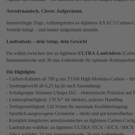
Aerodynamisch. Clever. Aufgeräumt.
Innenverlegte Züge, vollintegriertes ax-lightness AXAC3 Carbon-
Vorteile bringt – und immer aufgeräumt aussieht.
Laufradsatz – dein Setup, dein Gewicht
Du wählst zwischen den ax-lightness
ULTRA-Laufrädern
(Carbo
Innenmaulweite und 30 mm Außenbreite für optimale Reifenperfor
Die Highlights
- Carbon-Rahmen ab 780 g aus T1100 High-Modulus-Carbon – für m
- Systemgewicht ab 6,25 kg (je nach Ausstattung)
- Schaltgruppe Shimano Ultegra Di2 – elektronische Präzision auf 
- Lenkkopfsteifigkeit: 170 N/° für direktes, präzises Handling
- Tretlagersteifigkeit: 120 N/mm für maximale Kraftübertragung
- Sportlich-ausgewogene Geometrie – direkt und gut kontrollierbar
- Komplett integriertes aerodynamisches ax-lightness Carbon-Co
- Laufradsatz wählbar: ax-lightness ULTRA 35CX / 45CX / 60C
- Alle Laufräder: 24 mm Innenmaulweite, 30 mm Außenbreite