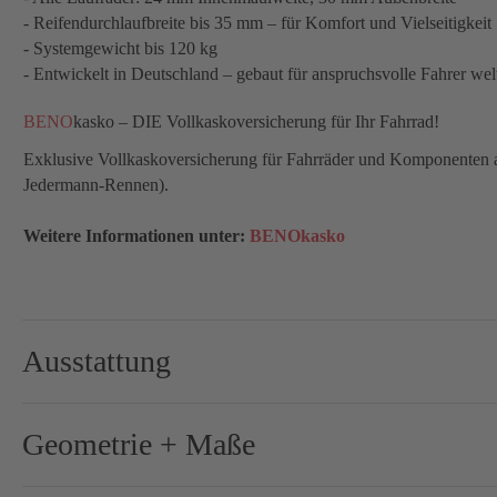
- Reifendurchlaufbreite bis 35 mm – für Komfort und Vielseitigkeit
- Systemgewicht bis 120 kg
- Entwickelt in Deutschland – gebaut für anspruchsvolle Fahrer wel
BENO
kasko – DIE Vollkaskoversicherung für Ihr Fahrrad!
Exklusive Vollkaskoversicherung für Fahrräder und Komponenten aus
Jedermann-Rennen).
Weitere Informationen unter:
BENOkasko
Ausstattung
Brems-Schalthebel:
Shima
Geometrie + Maße
Bremse-/Bremsscheiben:
160 