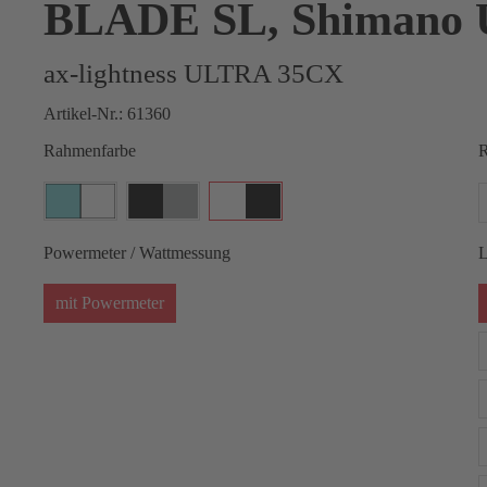
BLADE SL, Shimano U
ax-lightness ULTRA 35CX
Artikel-Nr.:
61360
Rahmenfarbe
R
Powermeter / Wattmessung
L
mit Powermeter