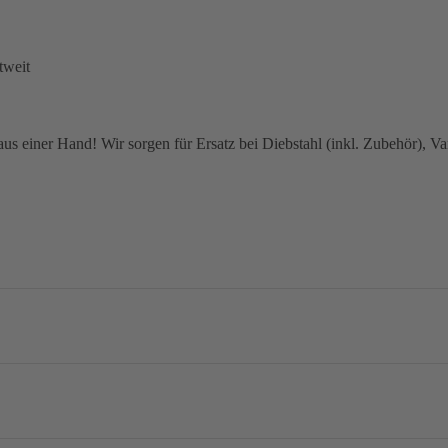
tweit
 einer Hand! Wir sorgen für Ersatz bei Diebstahl (inkl. Zubehör), Van
no Ultegra Di2 R8170, 2x12-speed
mm / 160 mm