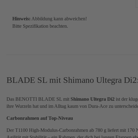
Hinweis:
Abbildung kann abweichen!
Bitte Spezifikation beachten.
BLADE SL mit Shimano Ultegra Di2: Wo
Das BENOTTI BLADE SL mit
Shimano Ultegra Di2
ist der klu
ihre Wurzeln hat und im Alltag kaum von Dura-Ace zu unterscheiden 
Carbonrahmen auf Top-Niveau
Der T1100 High-Modulus-Carbonrahmen ab 780 g liefert mit 170 N/° 
Agilität mit Stabilität – ein Rahmen, der dich bei langen Etappen eb