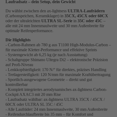
Laufradsatz – dein Setup, dein Gewicht
Du wählst zwischen den ax-lightness
ULTRA-Laufrädern
(Carbonspeichen, Keramiklager) in
35CX, 45CX oder 60CX
oder der ultraleichten
ULTRA SL-Serie
in
35C oder 45C
–
alle mit 24 mm Innenmaulweite und 30 mm Außenbreite für
optimale Reifenperformance.
Die Highlights
- Carbon-Rahmen ab 780 g aus T1100 High-Modulus-Carbon –
für maximale Kletter-Performance und effektive Sprints
- Systemgewicht ab 6,25 kg (je nach Ausstattung)
- Schaltgruppe Shimano Ultegra Di2 – elektronische Präzision
auf Profi-Niveau
- Lenkkopfsteifigkeit: 170 N/° für direktes, präzises Handling
- Tretlagersteifigkeit: 120 N/mm für maximale Kraftübertragung
- Sportlich-ausgewogene Geometrie – direkt und gut
kontrollierbar
- Komplett integriertes aerodynamisches ax-lightness Carbon-
Cockpit AXAC3 mit 20 mm Rise
- Laufradsatz wählbar: ax-lightness ULTRA 35CX / 45CX /
60CX oder ULTRA SL 35C / 45C
- Alle Laufräder: 24 mm Innenmaulweite, 30 mm Außenbreite
- Reifendurchlaufbreite bis 35 mm – für Komfort und