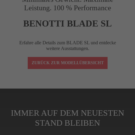
Leistung. 100 % Performance
Reach (mm)
75
BENOTTI BLADE SL
Drop (mm)
120
Erfahre alle Details zum BLADE SL und entdecke
weitere Ausstattungen.
Winkel (°)
–10
ZURÜCK ZUR MODELLÜBERSICHT
Lenkerklemmung
1-1/8"
Spacer (cm)
4 (3x1 cm, 1x0,5
IMMER AUF DEM NEUESTEN
STAND BLEIBEN