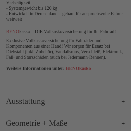
Vielseitigkeit
- Systemgewicht bis 120 kg
- Entwickelt in Deutschland – gebaut für anspruchsvolle Fahrer
weltweit
BENO
kasko – DIE Vollkaskoversicherung für Ihr Fahrrad!
Exklusive Vollkaskoversicherung für Fahrräder und
Komponenten aus einer Hand! Wir sorgen für Ersatz bei
Diebstahl (inkl. Zubehör), Vandalismus, Verschleiß, Elektronik,
Fall- und Sturzschäden (auch bei Jedermann-Rennen).
Weitere Informationen unter:
BENOkasko
Ausstattung
Brems-Schalthebel:
Shimano Ultegra Di2 R8170, 2x12-
Geometrie + Maße
Bremse-/Bremsscheiben:
160 mm / 160 mm