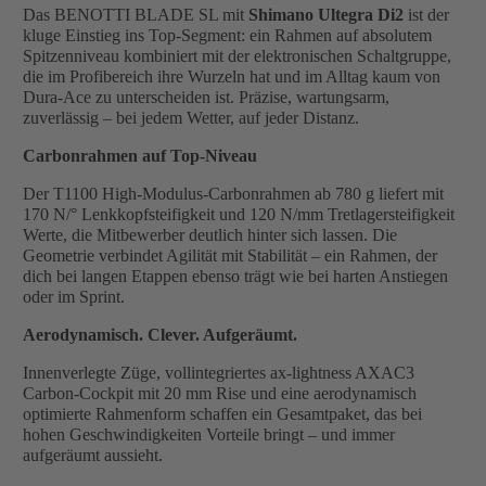
Das BENOTTI BLADE SL mit
Shimano Ultegra Di2
ist der
kluge Einstieg ins Top-Segment: ein Rahmen auf absolutem
Spitzenniveau kombiniert mit der elektronischen Schaltgruppe,
die im Profibereich ihre Wurzeln hat und im Alltag kaum von
Dura-Ace zu unterscheiden ist. Präzise, wartungsarm,
zuverlässig – bei jedem Wetter, auf jeder Distanz.
Carbonrahmen auf Top-Niveau
Der T1100 High-Modulus-Carbonrahmen ab 780 g liefert mit
170 N/° Lenkkopfsteifigkeit und 120 N/mm Tretlagersteifigkeit
Werte, die Mitbewerber deutlich hinter sich lassen. Die
Geometrie verbindet Agilität mit Stabilität – ein Rahmen, der
dich bei langen Etappen ebenso trägt wie bei harten Anstiegen
oder im Sprint.
Aerodynamisch. Clever. Aufgeräumt.
Innenverlegte Züge, vollintegriertes ax-lightness AXAC3
Carbon-Cockpit mit 20 mm Rise und eine aerodynamisch
optimierte Rahmenform schaffen ein Gesamtpaket, das bei
hohen Geschwindigkeiten Vorteile bringt – und immer
aufgeräumt aussieht.