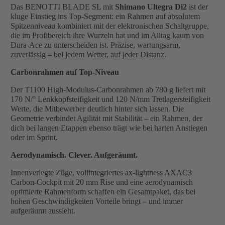
Das BENOTTI BLADE SL mit
Shimano Ultegra Di2
ist der
kluge Einstieg ins Top-Segment: ein Rahmen auf absolutem
Spitzenniveau kombiniert mit der elektronischen Schaltgruppe,
die im Profibereich ihre Wurzeln hat und im Alltag kaum von
Dura-Ace zu unterscheiden ist. Präzise, wartungsarm,
zuverlässig – bei jedem Wetter, auf jeder Distanz.
Carbonrahmen auf Top-Niveau
Der T1100 High-Modulus-Carbonrahmen ab 780 g liefert mit
170 N/° Lenkkopfsteifigkeit und 120 N/mm Tretlagersteifigkeit
Werte, die Mitbewerber deutlich hinter sich lassen. Die
Geometrie verbindet Agilität mit Stabilität – ein Rahmen, der
dich bei langen Etappen ebenso trägt wie bei harten Anstiegen
oder im Sprint.
Aerodynamisch. Clever. Aufgeräumt.
Innenverlegte Züge, vollintegriertes ax-lightness AXAC3
Carbon-Cockpit mit 20 mm Rise und eine aerodynamisch
optimierte Rahmenform schaffen ein Gesamtpaket, das bei
hohen Geschwindigkeiten Vorteile bringt – und immer
aufgeräumt aussieht.