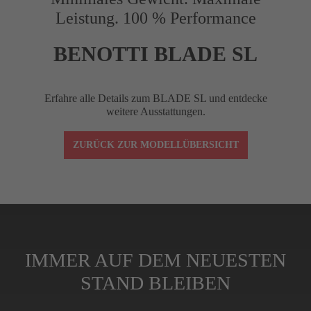
Leistung. 100 % Performance
Reach (mm)
75
BENOTTI BLADE SL
Drop (mm)
120
Erfahre alle Details zum BLADE SL und entdecke
weitere Ausstattungen.
Winkel (°)
–10
ZURÜCK ZUR MODELLÜBERSICHT
Lenkerklemmung
1-1/8"
Spacer (cm)
4 (3x1 cm, 1x0,5
IMMER AUF DEM NEUESTEN
STAND BLEIBEN