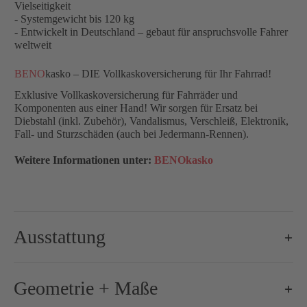
Vielseitigkeit
- Systemgewicht bis 120 kg
- Entwickelt in Deutschland – gebaut für anspruchsvolle Fahrer
weltweit
BENO
kasko – DIE Vollkaskoversicherung für Ihr Fahrrad!
Exklusive Vollkaskoversicherung für Fahrräder und
Komponenten aus einer Hand! Wir sorgen für Ersatz bei
Diebstahl (inkl. Zubehör), Vandalismus, Verschleiß, Elektronik,
Fall- und Sturzschäden (auch bei Jedermann-Rennen).
Weitere Informationen unter:
BENOkasko
Ausstattung
Brems-Schalthebel:
Shimano Ultegra Di2 R8170, 2x12-
Geometrie + Maße
Bremse-/Bremsscheiben:
160 mm / 160 mm