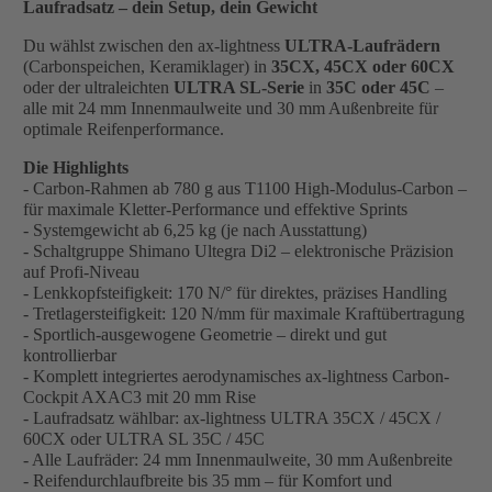
Laufradsatz – dein Setup, dein Gewicht
Du wählst zwischen den ax-lightness
ULTRA-Laufrädern
(Carbonspeichen, Keramiklager) in
35CX, 45CX oder 60CX
oder der ultraleichten
ULTRA SL-Serie
in
35C oder 45C
–
alle mit 24 mm Innenmaulweite und 30 mm Außenbreite für
optimale Reifenperformance.
Die Highlights
- Carbon-Rahmen ab 780 g aus T1100 High-Modulus-Carbon –
für maximale Kletter-Performance und effektive Sprints
- Systemgewicht ab 6,25 kg (je nach Ausstattung)
- Schaltgruppe Shimano Ultegra Di2 – elektronische Präzision
auf Profi-Niveau
- Lenkkopfsteifigkeit: 170 N/° für direktes, präzises Handling
- Tretlagersteifigkeit: 120 N/mm für maximale Kraftübertragung
- Sportlich-ausgewogene Geometrie – direkt und gut
kontrollierbar
- Komplett integriertes aerodynamisches ax-lightness Carbon-
Cockpit AXAC3 mit 20 mm Rise
- Laufradsatz wählbar: ax-lightness ULTRA 35CX / 45CX /
60CX oder ULTRA SL 35C / 45C
- Alle Laufräder: 24 mm Innenmaulweite, 30 mm Außenbreite
- Reifendurchlaufbreite bis 35 mm – für Komfort und