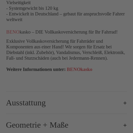
Vielseitigkeit
- Systemgewicht bis 120 kg
- Entwickelt in Deutschland – gebaut für anspruchsvolle Fahrer
weltweit
BENO
kasko – DIE Vollkaskoversicherung für Ihr Fahrrad!
Exklusive Vollkaskoversicherung für Fahrräder und
Komponenten aus einer Hand! Wir sorgen für Ersatz bei
Diebstahl (inkl. Zubehör), Vandalismus, Verschleiß, Elektronik,
Fall- und Sturzschäden (auch bei Jedermann-Rennen).
Weitere Informationen unter:
BENOkasko
Ausstattung
Brems-Schalthebel:
Shimano Ultegra Di2 R8170, 2x12-
Geometrie + Maße
Bremse-/Bremsscheiben:
160 mm / 160 mm