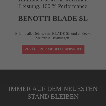
Leistung. 100 % Performance
Reach (mm)
75
BENOTTI BLADE SL
Drop (mm)
120
Erfahre alle Details zum BLADE SL und entdecke
weitere Ausstattungen.
Winkel (°)
–10
ZURÜCK ZUR MODELLÜBERSICHT
Lenkerklemmung
1-1/8"
Spacer (cm)
4 (3x1 cm, 1x0,5
IMMER AUF DEM NEUESTEN
STAND BLEIBEN