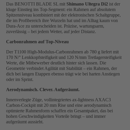
Das BENOTTI BLADE SL mit
Shimano Ultegra Di2
ist der
kluge Einstieg ins Top-Segment: ein Rahmen auf absolutem
Spitzenniveau kombiniert mit der elektronischen Schaltgruppe,
die im Profibereich ihre Wurzeln hat und im Alltag kaum von
Dura-Ace zu unterscheiden ist. Präzise, wartungsarm,
zuverlässig – bei jedem Wetter, auf jeder Distanz.
Carbonrahmen auf Top-Niveau
Der T1100 High-Modulus-Carbonrahmen ab 780 g liefert mit
170 N/° Lenkkopfsteifigkeit und 120 N/mm Tretlagersteifigkeit
Werte, die Mitbewerber deutlich hinter sich lassen. Die
Geometrie verbindet Agilität mit Stabilität – ein Rahmen, der
dich bei langen Etappen ebenso trägt wie bei harten Anstiegen
oder im Sprint.
Aerodynamisch. Clever. Aufgeräumt.
Innenverlegte Züge, vollintegriertes ax-lightness AXAC3
Carbon-Cockpit mit 20 mm Rise und eine aerodynamisch
optimierte Rahmenform schaffen ein Gesamtpaket, das bei
hohen Geschwindigkeiten Vorteile bringt – und immer
aufgeräumt aussieht.