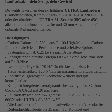
Laufradsatz – dein Setup, dein Gewicht
Du wählst zwischen den ax-lightness
ULTRA-Laufrädern
(Carbonspeichen, Keramiklager) in
35CX, 45CX oder 60CX
oder der ultraleichten
ULTRA SL-Serie
in
35C oder 45C
–
alle mit 24 mm Innenmaulweite und 30 mm Außenbreite für
optimale Reifenperformance.
Die Highlights
- Carbon-Rahmen ab 780 g aus T1100 High-Modulus-Carbon –
für maximale Kletter-Performance und effektive Sprints
- Systemgewicht ab 6,25 kg (je nach Ausstattung)
- Schaltgruppe Shimano Ultegra Di2 – elektronische Präzision
auf Profi-Niveau
- Lenkkopfsteifigkeit: 170 N/° für direktes, präzises Handling
- Tretlagersteifigkeit: 120 N/mm für maximale Kraftübertragung
- Sportlich-ausgewogene Geometrie – direkt und gut
kontrollierbar
- Komplett integriertes aerodynamisches ax-lightness Carbon-
Cockpit AXAC3 mit 20 mm Rise
- Laufradsatz wählbar: ax-lightness ULTRA 35CX / 45CX /
60CX oder ULTRA SL 35C / 45C
- Alle Laufräder: 24 mm Innenmaulweite, 30 mm Außenbreite
- Reifendurchlaufbreite bis 35 mm – für Komfort und