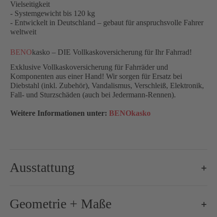
Vielseitigkeit
- Systemgewicht bis 120 kg
- Entwickelt in Deutschland – gebaut für anspruchsvolle Fahrer
weltweit
BENO
kasko – DIE Vollkaskoversicherung für Ihr Fahrrad!
Exklusive Vollkaskoversicherung für Fahrräder und
Komponenten aus einer Hand! Wir sorgen für Ersatz bei
Diebstahl (inkl. Zubehör), Vandalismus, Verschleiß, Elektronik,
Fall- und Sturzschäden (auch bei Jedermann-Rennen).
Weitere Informationen unter:
BENOkasko
Ausstattung
Brems-Schalthebel:
Shimano Ultegra Di2 R8170, 2x12-
Geometrie + Maße
Bremse-/Bremsscheiben:
160 mm / 160 mm