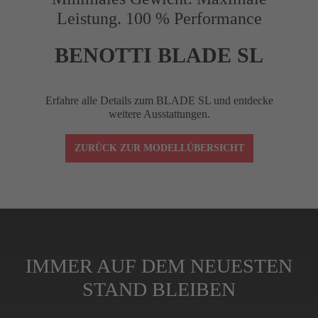
Leistung. 100 % Performance
Reach (mm)
75
BENOTTI BLADE SL
Drop (mm)
120
Erfahre alle Details zum BLADE SL und entdecke
weitere Ausstattungen.
Winkel (°)
–10
ZURÜCK ZUR MODELLÜBERSICHT
Lenkerklemmung
1-1/8"
Spacer (cm)
4 (3x1 cm, 1x0,5
IMMER AUF DEM NEUESTEN
STAND BLEIBEN