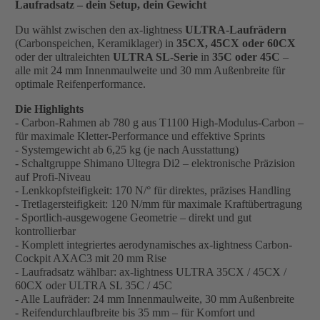
Laufradsatz – dein Setup, dein Gewicht
Du wählst zwischen den ax-lightness
ULTRA-Laufrädern
(Carbonspeichen, Keramiklager) in
35CX, 45CX oder 60CX
oder der ultraleichten
ULTRA SL-Serie
in
35C oder 45C
–
alle mit 24 mm Innenmaulweite und 30 mm Außenbreite für
optimale Reifenperformance.
Die Highlights
- Carbon-Rahmen ab 780 g aus T1100 High-Modulus-Carbon –
für maximale Kletter-Performance und effektive Sprints
- Systemgewicht ab 6,25 kg (je nach Ausstattung)
- Schaltgruppe Shimano Ultegra Di2 – elektronische Präzision
auf Profi-Niveau
- Lenkkopfsteifigkeit: 170 N/° für direktes, präzises Handling
- Tretlagersteifigkeit: 120 N/mm für maximale Kraftübertragung
- Sportlich-ausgewogene Geometrie – direkt und gut
kontrollierbar
- Komplett integriertes aerodynamisches ax-lightness Carbon-
Cockpit AXAC3 mit 20 mm Rise
- Laufradsatz wählbar: ax-lightness ULTRA 35CX / 45CX /
60CX oder ULTRA SL 35C / 45C
- Alle Laufräder: 24 mm Innenmaulweite, 30 mm Außenbreite
- Reifendurchlaufbreite bis 35 mm – für Komfort und