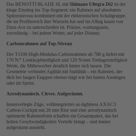
Das BENOTTI BLADE SL mit
Shimano Ultegra Di2
ist der
kluge Einstieg ins Top-Segment: ein Rahmen auf absolutem
Spitzenniveau kombiniert mit der elektronischen Schaltgruppe,
die im Profibereich ihre Wurzeln hat und im Alltag kaum von
Dura-Ace zu unterscheiden ist. Präzise, wartungsarm,
zuverlässig – bei jedem Wetter, auf jeder Distanz.
Carbonrahmen auf Top-Niveau
Der T1100 High-Modulus-Carbonrahmen ab 780 g liefert mit
170 N/° Lenkkopfsteifigkeit und 120 N/mm Tretlagersteifigkeit
Werte, die Mitbewerber deutlich hinter sich lassen. Die
Geometrie verbindet Agilität mit Stabilität – ein Rahmen, der
dich bei langen Etappen ebenso trägt wie bei harten Anstiegen
oder im Sprint.
Aerodynamisch. Clever. Aufgeräumt.
Innenverlegte Züge, vollintegriertes ax-lightness AXAC3
Carbon-Cockpit mit 20 mm Rise und eine aerodynamisch
optimierte Rahmenform schaffen ein Gesamtpaket, das bei
hohen Geschwindigkeiten Vorteile bringt – und immer
aufgeräumt aussieht.