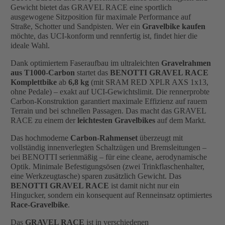
Gewicht bietet das GRAVEL RACE eine sportlich
ausgewogene Sitzposition für maximale Performance auf
Straße, Schotter und Sandpisten. Wer ein
Gravelbike kaufen
möchte, das UCI-konform und rennfertig ist, findet hier die
ideale Wahl.
Dank optimiertem Faseraufbau im ultraleichten
Gravelrahmen
aus T1000-Carbon
startet das
BENOTTI GRAVEL RACE
Komplettbike
ab
6,8 kg
(mit SRAM RED XPLR AXS 1x13,
ohne Pedale) – exakt auf UCI-Gewichtslimit. Die rennerprobte
Carbon-Konstruktion garantiert maximale Effizienz auf rauem
Terrain und bei schnellen Passagen. Das macht das GRAVEL
RACE zu einem der
leichtesten Gravelbikes
auf dem Markt.
Das hochmoderne
Carbon-Rahmenset
überzeugt mit
vollständig innenverlegten Schaltzügen und Bremsleitungen –
bei BENOTTI serienmäßig – für eine cleane, aerodynamische
Optik. Minimale Befestigungsösen (zwei Trinkflaschenhalter,
eine Werkzeugtasche) sparen zusätzlich Gewicht. Das
BENOTTI GRAVEL RACE
ist damit nicht nur ein
Hingucker, sondern ein konsequent auf Renneinsatz optimiertes
Race-Gravelbike
.
Das
GRAVEL RACE
ist in verschiedenen