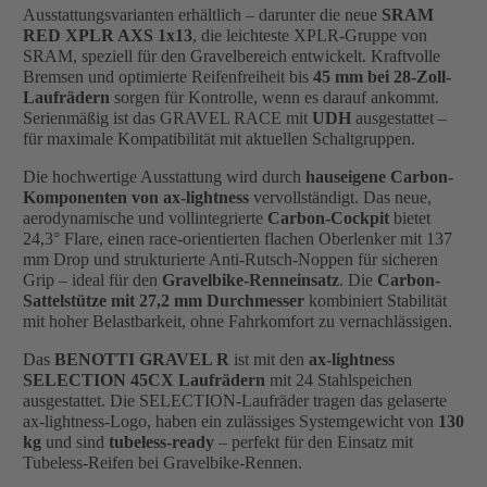
Ausstattungsvarianten erhältlich – darunter die neue
SRAM
RED XPLR AXS 1x13
, die leichteste XPLR-Gruppe von
SRAM, speziell für den Gravelbereich entwickelt. Kraftvolle
Bremsen und optimierte Reifenfreiheit bis
45 mm bei 28-Zoll-
Laufrädern
sorgen für Kontrolle, wenn es darauf ankommt.
Serienmäßig ist das GRAVEL RACE mit
UDH
ausgestattet –
für maximale Kompatibilität mit aktuellen Schaltgruppen.
Die hochwertige Ausstattung wird durch
hauseigene Carbon-
Komponenten von ax-lightness
vervollständigt. Das neue,
aerodynamische und vollintegrierte
Carbon-Cockpit
bietet
24,3° Flare, einen race-orientierten flachen Oberlenker mit 137
mm Drop und strukturierte Anti-Rutsch-Noppen für sicheren
Grip – ideal für den
Gravelbike-Renneinsatz
. Die
Carbon-
Sattelstütze mit 27,2 mm Durchmesser
kombiniert Stabilität
mit hoher Belastbarkeit, ohne Fahrkomfort zu vernachlässigen.
Das
BENOTTI GRAVEL R
ist mit den
ax-lightness
SELECTION 45CX Laufrädern
mit 24 Stahlspeichen
ausgestattet. Die SELECTION-Laufräder tragen das gelaserte
ax-lightness-Logo, haben ein zulässiges Systemgewicht von
130
kg
und sind
tubeless-ready
– perfekt für den Einsatz mit
Tubeless-Reifen bei Gravelbike-Rennen.