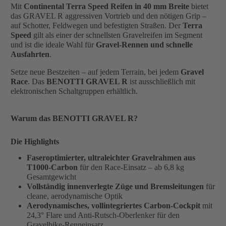
Mit
Continental Terra Speed Reifen in 40 mm Breite
bietet
das GRAVEL R aggressiven Vortrieb und den nötigen Grip –
auf Schotter, Feldwegen und befestigten Straßen. Der
Terra
Speed
gilt als einer der schnellsten Gravelreifen im Segment
und ist die ideale Wahl für
Gravel-Rennen und schnelle
Ausfahrten
.
Setze neue Bestzeiten – auf jedem Terrain, bei jedem
Gravel
Race
. Das
BENOTTI GRAVEL R
ist ausschließlich mit
elektronischen Schaltgruppen erhältlich.
Warum das BENOTTI GRAVEL R?
Die Highlights
Faseroptimierter, ultraleichter Gravelrahmen aus
T1000-Carbon
für den Race-Einsatz – ab 6,8 kg
Gesamtgewicht
Vollständig innenverlegte Züge und Bremsleitungen
für
cleane, aerodynamische Optik
Aerodynamisches, vollintegriertes Carbon-Cockpit
mit
24,3° Flare und Anti-Rutsch-Oberlenker für den
Gravelbike-Renneinsatz