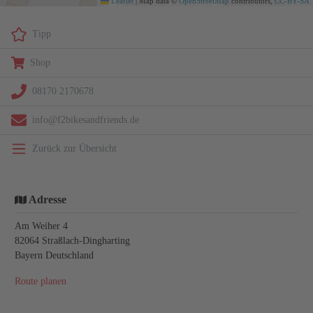
Leaflet
|
Map data ©
OpenStreetMap
contributors,
CC-BY-SA
Tipp
Shop
08170 2170678
info@f2bikesandfriends.de
Zurück zur Übersicht
Adresse
Am Weiher 4
82064
Straßlach-Dingharting
Bayern Deutschland
Route planen