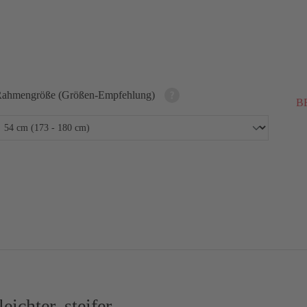
ahmengröße (Größen-Empfehlung)
BE
ichter, steifer