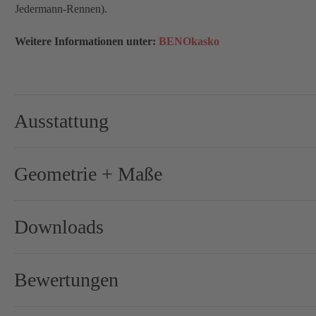
Jedermann-Rennen).
Weitere Informationen unter:
BENOkasko
Ausstattung
Cockpit:
ax-ligh
Geometrie + Maße
Gewicht (+/– 5%):
ab 2200
Lenker:
ax-ligh
Downloads
Rahmen:
AERO 
- Vermessungsbogen Koerper
Rahmenhöhe:
49
, 52
,
Bewertungen
- Vermessungsbogen Fahrrad
Rahmenmaterial:
Carbon
0 von 0 Bewertungen