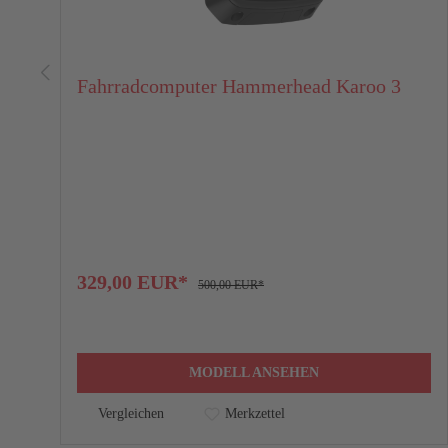
48 Monate
7,49%
7,
54 Monate
7,49%
7,
C
Steuerrohr (mm)
60 Monate
7,49%
7,
Fahrradcomputer Hammerhead Karoo 3
66 Monate
D
7,49%
Steuerrohrwinkel (°)
7,
72 Monate
7,49%
7,
E
Sitzrohrwinkel (°)
Der Kaufpreis entspricht dem Nettokreditbetrag. Diese Angaben stel
Augustenstraße 7, 70178 Stuttgart. Bonität vorausgesetzt.
F
Tretlagerabsenkung (mm)
Gilt nur für ausgewählte Produkte.
329,00 EUR*
500,00 EUR*
G
Kettenstrebenlänge (mm)
H
Gabel-Offset (mm)
MODELL ANSEHEN
Vergleichen
Merkzettel
I
Radstand (mm)