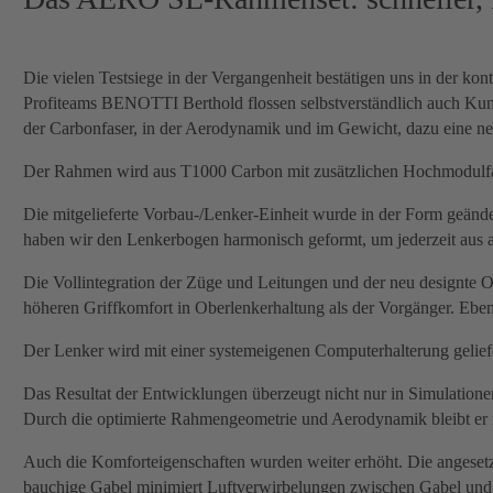
Die vielen Testsiege in der Vergangenheit bestätigen uns in der k
Profiteams BENOTTI Berthold flossen selbstverständlich auch Kun
der Carbonfaser, in der Aerodynamik und im Gewicht, dazu eine neu
Der Rahmen wird aus T1000 Carbon mit zusätzlichen Hochmodulfaser
Die mitgelieferte Vorbau-/Lenker-Einheit wurde in der Form geän
haben wir den Lenkerbogen harmonisch geformt, um jederzeit aus al
Die Vollintegration der Züge und Leitungen und der neu designte 
höheren Griffkomfort in Oberlenkerhaltung als der Vorgänger. Eben
Der Lenker wird mit einer systemeigenen Computerhalterung geliefert
Das Resultat der Entwicklungen überzeugt nicht nur in Simulationen
Durch die optimierte Rahmengeometrie und Aerodynamik bleibt er n
Auch die Komforteigenschaften wurden weiter erhöht. Die angesetz
bauchige Gabel minimiert Luftverwirbelungen zwischen Gabel und 