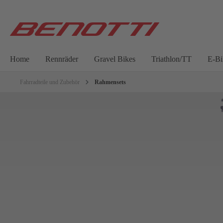
Home
Rennräder
Gravel Bikes
Triathlon/TT
E-Bi
Fahrradteile und Zubehör
Rahmensets