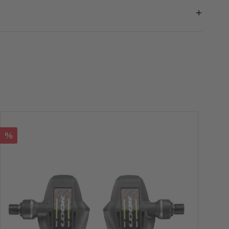
it anderen.
Anzahl der Raten
monatliche Rate
6
597,32 €
8
450,68 €
10
362,70 €
12
304,05 €
18
206,34 €
%
%
20
186,81 €
56
58
61
24
157,51 €
30
128,25 €
520
540
570
36
108,75 €
42
94,85 €
562
577
598