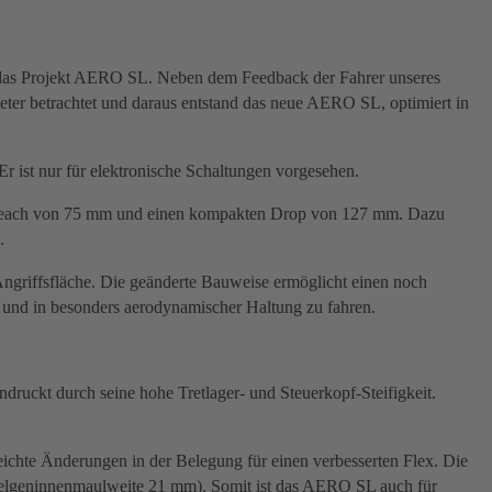
 an das Projekt AERO SL. Neben dem Feedback der Fahrer unseres
er betrachtet und daraus entstand das neue AERO SL, optimiert in
 ist nur für elektronische Schaltungen vorgesehen.
en Reach von 75 mm und einen kompakten Drop von 127 mm. Dazu
.
ngriffsfläche. Die geänderte Bauweise ermöglicht einen noch
n und in besonders aerodynamischer Haltung zu fahren.
druckt durch seine hohe Tretlager- und Steuerkopf-Steifigkeit.
ichte Änderungen in der Belegung für einen verbesserten Flex. Die
Felgeninnenmaulweite 21 mm). Somit ist das AERO SL auch für