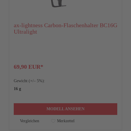
24%
4.053,12 €
24%
4.122,90 €
110
120
140
24%
4.194,00 €
ax-lightness Carbon-Flaschenhalter BC16G
Ultralight
24%
71
4.265,58 €
71.5
72.5
24%
4.338,00 €
75
74
74
len zugleich das 2/3-Beispiel gemäß § 6a Abs. 4 PAngV dar. Kreditverm
69,90 EUR*
72
72
72
Gewicht (+/– 5%):
405
405
405
16 g
45
45
45
MODELL ANSEHEN
Vergleichen
Merkzettel
972
978
982