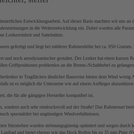
ontinuierlichen Entwicklungsarbeit. Auf dieser Basis machten wir uns
denmeinungen in die Weiterentwicklung ein. Dabei wurden alle Paramet
e Lenkereinheit und Sattelstütze.
n gefertigt und liegt bei mittlerer Rahmenhöhe bei ca. 950 Gramm. Er
dert und noch aerodynamischer gestaltet. Der Lenker hat einen kurz
len Griffpositionen problemlos an die Brems-/Schalthebel zu gelangen
Oberlenker in Tragflächen ähnlicher Bauweise bieten dem Wind wenig A
falls ist es möglich die Unterarme wie auf einem Auflieger abzustütze
, die für alle gängigen Hersteller kompatibel ist.
, sondern auch sehr eindrucksvoll auf der Straße! Das Rahmenset beein
och spurstabiler bei ungünstigen Windverhältnissen.
ten Sitzstreben wurden strömungsgünstig optimiert und sorgen durch le
Laufrad und bietet ebenso wie das Heck Reifen bis zu 35 mm Platz (